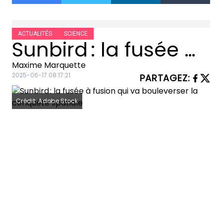
ACTUALITÉS
SCIENCE
Sunbird : la fusée à fusion qui va bouleverser la conquête spatiale
Maxime Marquette
2025-06-17 08:17:21
PARTAGEZ
:
Crédit: Adobe Stock
Imaginez un instant : traverser l’espace
à une vitesse vertigineuse, franchir la
distance entre la Terre et Mars en un
mois à peine, propulsé par l’énergie
même du Soleil. Ce qui relevait hier de
la science-fiction est aujourd’hui en
train de devenir réalité grâce à une