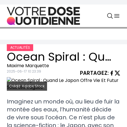
Skip to content
ACTUALITÉS
Ocean Spiral : Quand Le Japon Offre Vie Et Futur Sous Les Vagues
Maxime Marquette
2025-06-17 10:23:39
PARTAGEZ
:
Crédit: Adobe Stock
Imaginez un monde où, au lieu de fuir la
montée des eaux, l’humanité décide
de vivre sous l’océan. Ce n’est plus de
la science-fiction : le Japon, avec son