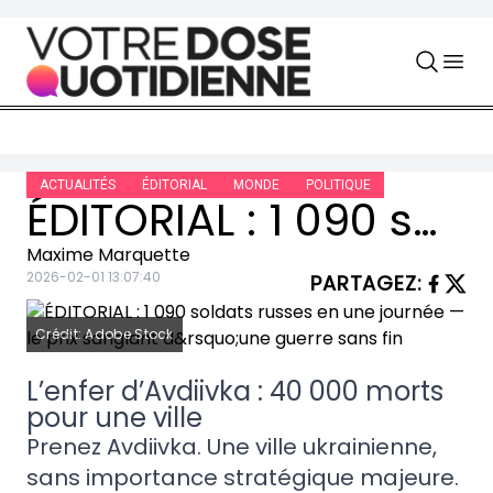
Skip to content
ACTUALITÉS
ÉDITORIAL
MONDE
POLITIQUE
ÉDITORIAL : 1 090 soldats russes en une journée — le prix sanglant d’une guerre sans fin
Maxime Marquette
2026-02-01 13:07:40
PARTAGEZ
:
Crédit: Adobe Stock
L’enfer d’Avdiivka : 40 000 morts
pour une ville
Prenez Avdiivka. Une ville ukrainienne,
sans importance stratégique majeure.