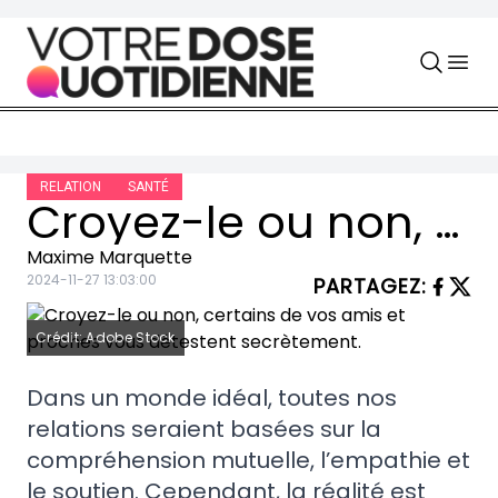
Skip to content
RELATION
SANTÉ
Croyez-le ou non, certains de vos amis et proches vous détestent secrètement.
Maxime Marquette
2024-11-27 13:03:00
PARTAGEZ
:
Crédit: Adobe Stock
Dans un monde idéal, toutes nos
relations seraient basées sur la
compréhension mutuelle, l’empathie et
le soutien. Cependant, la réalité est