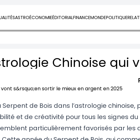
ALITÉS
ASTRO
ÉCONOMIE
ÉDITORIAL
FINANCE
MONDE
POLITIQUE
RELAT
 Serpent de Bois dans l’astrologie chinoise,
lité et de créativité pour tous les signes d
semblent particulièrement favorisés par les 
re. Cette année du Serpent de Bois, qui comm