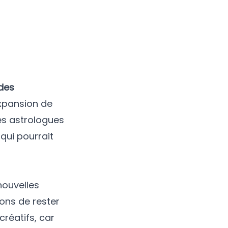
 des
expansion de
Les astrologues
qui pourrait
nouvelles
gons de rester
réatifs, car