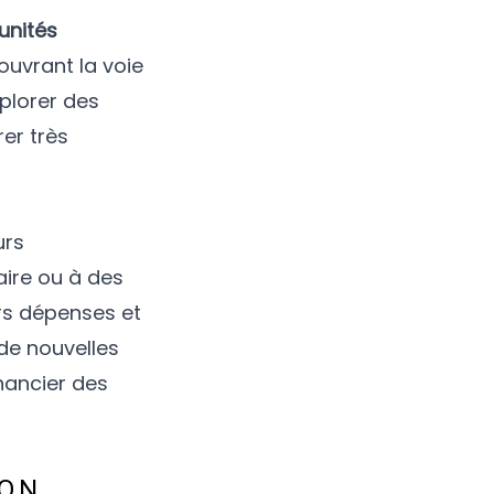
unités
ouvrant la voie
plorer des
er très
urs
aire ou à des
urs dépenses et
de nouvelles
nancier des
ION