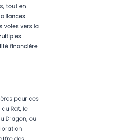
s, tout en
’alliances
s voies vers la
ultiples
ité financière
ières pour ces
 du Rat, le
du Dragon, ou
ioration
 offre des