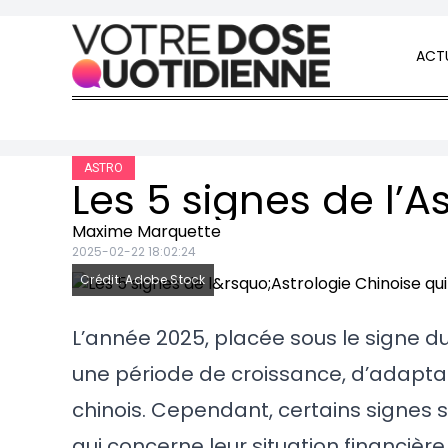
Skip to content
ACTU
ASTRO
Maxime Marquette
2025-02-22 18:02:24
Crédit: Adobe Stock
L’année 2025, placée sous le signe du
une période de croissance, d’adaptabi
chinois. Cependant, certains signes 
qui concerne leur situation financiè