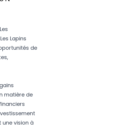
 Les
 Les Lapins
opportunités de
tes,
gains
en matière de
financiers
nvestissement
 une vision à