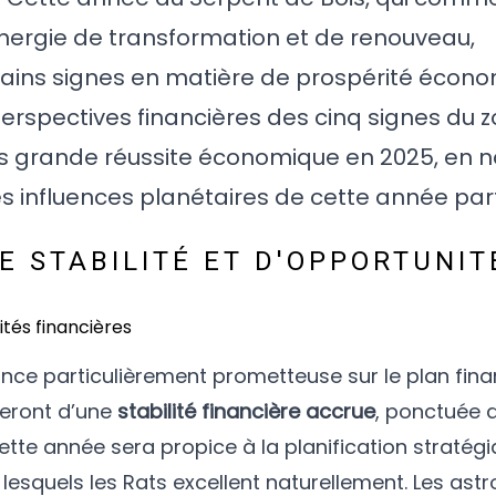
énergie de transformation et de renouveau,
tains signes en matière de prospérité écon
perspectives financières des cinq signes du 
lus grande réussite économique en 2025, en 
es influences planétaires de cette année part
DE STABILITÉ ET D'OPPORTUNIT
once particulièrement prometteuse sur le plan finan
ieront d’une
stabilité financière accrue
, ponctuée 
tte année sera propice à la planification stratégi
lesquels les Rats excellent naturellement. Les ast