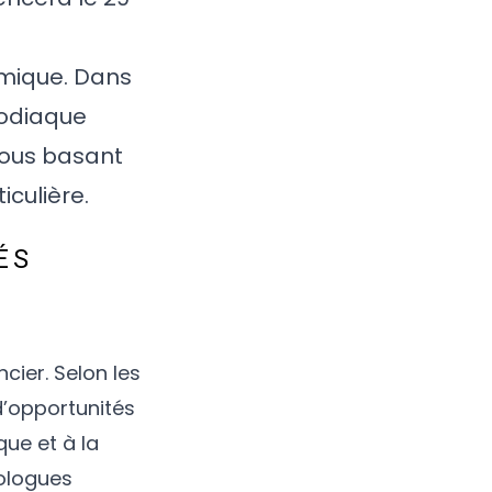
omique. Dans
zodiaque
nous basant
iculière.
ÉS
cier. Selon les
d’opportunités
que et à la
rologues