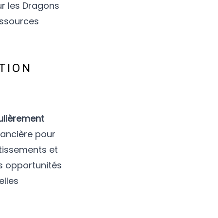
ur les Dragons
ressources
ITION
ulièrement
nancière pour
stissements et
s opportunités
elles