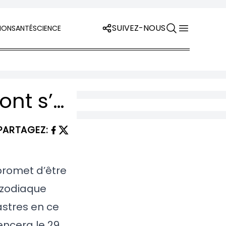
SUIVEZ-NOUS
ION
SANTÉ
SCIENCE
Les 5 signes de l’Astrologie Chinoise qui vont s’en sortir le mieux en argent en 2025
PARTAGEZ
:
 promet d’être
u zodiaque
astres en ce
encera le 29