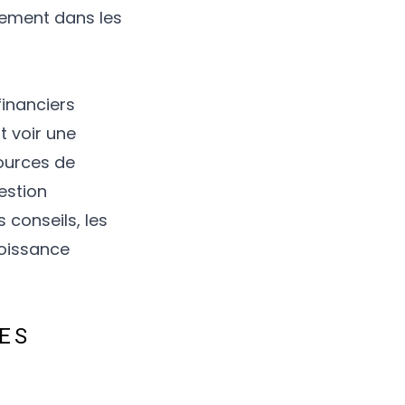
rement dans les
financiers
t voir une
sources de
estion
 conseils, les
roissance
RES