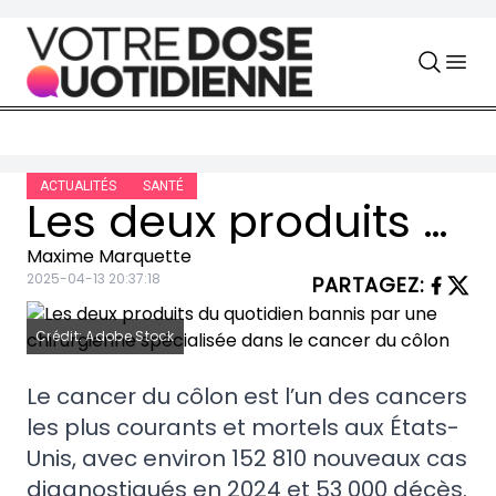
Skip to content
ACTUALITÉS
SANTÉ
Les deux produits du quotidien bannis par une chirurgienne spécialisée dans le cancer du côlon
Maxime Marquette
2025-04-13 20:37:18
PARTAGEZ
:
Crédit: Adobe Stock
Le cancer du côlon est l’un des cancers
les plus courants et mortels aux États-
Unis, avec environ 152 810 nouveaux cas
diagnostiqués en 2024 et 53 000 décès.