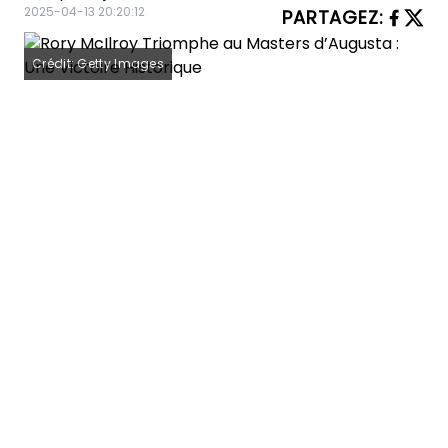
2025-04-13 20:20:12
PARTAGEZ
:
Crédit: Getty Images
Le Masters d’Augusta
est l’un des
tournois les plus prestigieux et
emblématiques du golf professionnel.
Chaque année, il se déroule au
légendaire Augusta National Golf Club,
en Géorgie, attirant les meilleurs
joueurs du monde et des millions de
spectateurs. Ce tournoi, créé en 1934
par Bobby Jones et Clifford Roberts,
est unique en son genre puisqu’il se
joue toujours sur le même parcours,
chargé d’histoire et de tradition. Cette