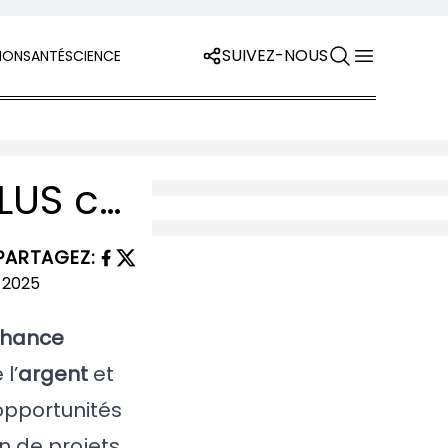
SUIVEZ-NOUS
ION
SANTÉ
SCIENCE
Les 7 Signes de l’Astrologie Chinoise LES PLUS chanceux avec l’Argent et au Travail en Mai 2025
PARTAGEZ
:
hance
l’
argent
et
opportunités
on de projets