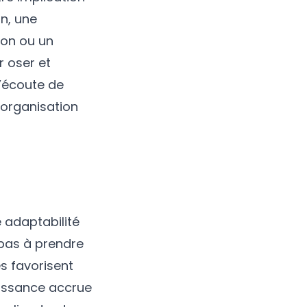
on, une
ion ou un
r oser et
l’écoute de
l’organisation
 adaptabilité
 pas à prendre
es favorisent
aissance accrue