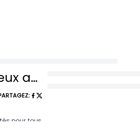
Les 7 Signes du Zodiaque LES PLUS chanceux avec l’Argent et au Travail en Mai 2025
PARTAGEZ
:
tés pour tous
dans les