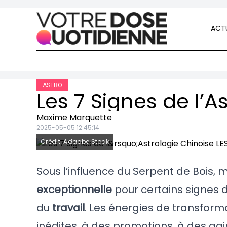
Skip to content
ACTU
ASTRO
Maxime Marquette
2025-05-05 12:45:14
Crédit: Adaobe Stock
Sous l’influence du Serpent de Bois
exceptionnelle
pour certains signes d
du
travail
. Les énergies de transform
inédites, à des promotions, à des gai