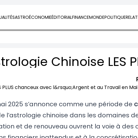
ALITÉS
ASTRO
ÉCONOMIE
ÉDITORIAL
FINANCE
MONDE
POLITIQUE
RELAT
, mai 2025 s’annonce comme une période de
c
e l’astrologie chinoise dans les domaines de 
ation et de renouveau ouvrent la voie à des 
ns financiers inattendus et à la concrétisati