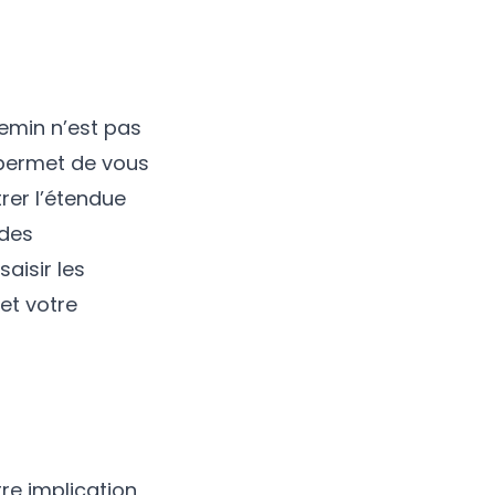
hemin n’est pas
s permet de vous
rer l’étendue
 des
aisir les
et votre
tre implication