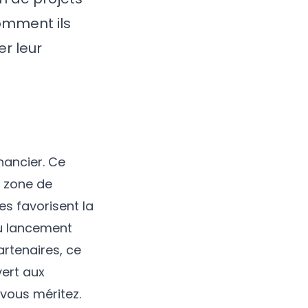
comment ils
er leur
nancier. Ce
e zone de
es favorisent la
du lancement
artenaires, ce
vert aux
 vous méritez.