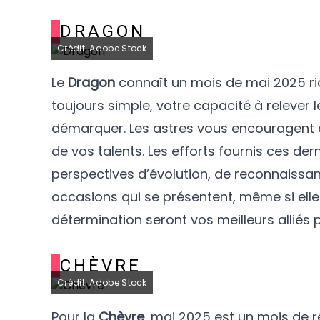
DRAGON
Crédit: Adobe Stock
Le
Dragon
connaît un mois de mai 2025 ric
toujours simple, votre capacité à relever 
démarquer. Les astres vous encouragent à
de vos talents. Les efforts fournis ces de
perspectives d’évolution, de reconnaissanc
occasions qui se présentent, même si elles
détermination seront vos meilleurs alliés 
CHÈVRE
Crédit: Adobe Stock
Pour la
Chèvre
, mai 2025 est un mois de r