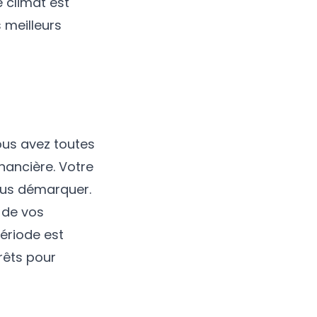
e climat est
 meilleurs
vous avez toutes
inancière. Votre
ous démarquer.
 de vos
ériode est
rêts pour