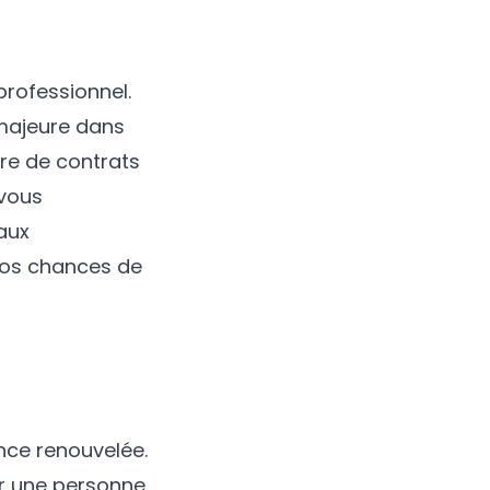
professionnel.
 majeure dans
ture de contrats
 vous
 aux
vos chances de
nce renouvelée.
er une personne