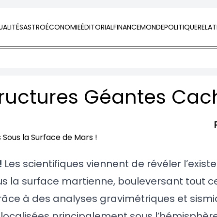
ALITÉS
ASTRO
ÉCONOMIE
ÉDITORIAL
FINANCE
MONDE
POLITIQUE
RELAT
!
Les scientifiques viennent de révéler l’exist
s la surface martienne, bouleversant tout ce
 Grâce à des analyses gravimétriques et sism
 localisées principalement sous l’hémisphère