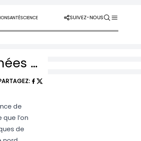
SUIVEZ-NOUS
ION
SANTÉ
SCIENCE
De Mystérieuses Structures Géantes Cachées Sous la Surface de Mars !
PARTAGEZ
:
ence de
 que l’on
iques de
 nord,