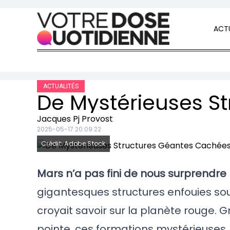
Skip to content
ACTU
ACTUALITÉS
Jacques Pj Provost
2025-05-17 20:09:22
Crédit: Adobe Stock
Mars n’a pas fini de nous surprendre 
gigantesques structures enfouies sou
croyait savoir sur la planète rouge.
pointe, ces formations mystérieuses,