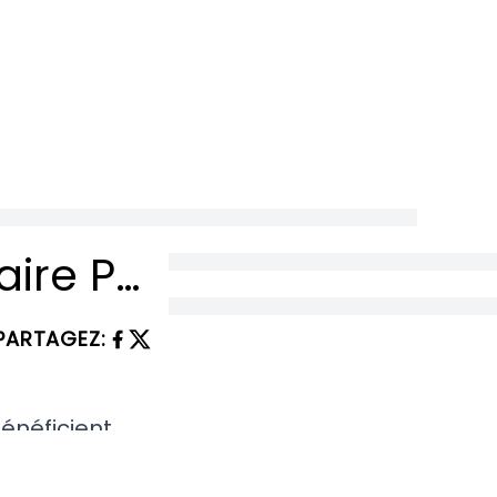
Les Signes du Zodiaque Qui Vont Devoir Faire Preuve de Courage en Mai 2025
PARTAGEZ
:
bénéficient
t faire