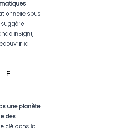
matiques
tionnelle sous
, suggère
nde InSight,
ecouvrir la
 LE
pas une planète
re des
le clé dans la