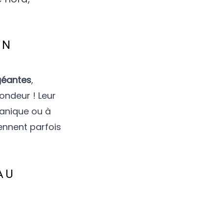
ON
géantes
,
ondeur ! Leur
canique ou à
ennent parfois
AU