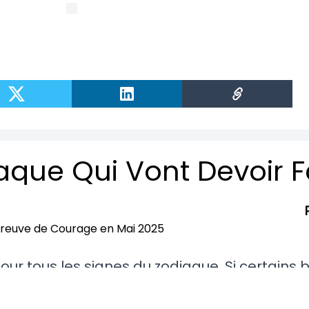
ur tous les signes du zodiaque. Si certains 
autres devront relever des défis importants e