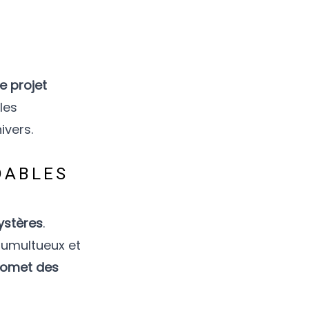
e projet
les
ivers.
DABLES
ystères
.
tumultueux et
promet des