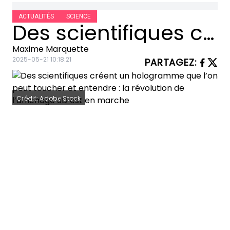
ACTUALITÉS
SCIENCE
Des scientifiques créent un hologramme que l’on peut toucher et entendre : la révolution de l’affichage 3D est en marche
Maxime Marquette
2025-05-21 10:18:21
PARTAGEZ
:
Crédit: Adobe Stock
Imaginez
un hologramme flottant
dans l’air, visible sous tous les angles,
que vous pouvez non seulement voir,
mais aussi toucher et même entendre.
Ce rêve de science-fiction devient
réalité grâce à une équipe de
chercheurs de l’Université du Sussex,
qui a développé une technologie