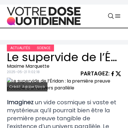
Skip to content
ACTUALITÉS
SCIENCE
Le supervide de l’Éridan : la première preuve possible d’un univers parallèle
Maxime Marquette
2025-05-21 11:02:18
PARTAGEZ
:
Crédit: Adobe Stock
Imaginez
un vide cosmique si vaste et
mystérieux qu’il pourrait bien être la
première preuve tangible de
l’existence d’un univers parallèle. Le