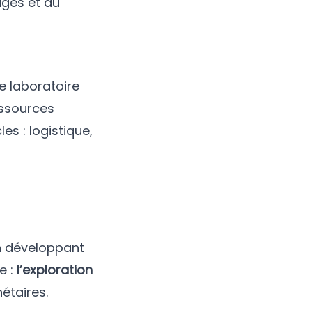
ages et du
de laboratoire
essources
s : logistique,
en développant
e :
l’exploration
étaires.