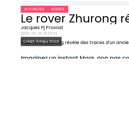
ACTUALITÉS
SCIENCE
Jacques Pj Provost
2025-05-25 19:59:02
Crédit: Adobe Stock
Imaginez un instant Mars, non pas co
aujourd’hui, mais comme une planèt
traversée par des rivières.
Cette imag
en crédibilité grâce à une découverte
planète rouge en 2021, il a mis au jou
l’histoire martienne.
La question brûla
LES DÉCOUVERTES DU R