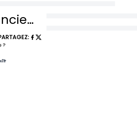
Le rover Zhurong révèle des traces d’un ancien océan sur Mars : la planète rouge a-t-elle été habitable ?
PARTAGEZ
:
ît
lages et
nt de gagner
ployé sur la
 réécrire