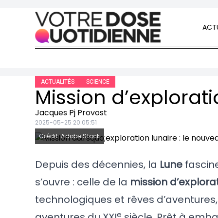
Skip to content
ACTU
ACTUALITÉS
SCIENCE
Jacques Pj Provost
2025-05-25 20:05:51
Crédit: Adobe Stock
Depuis des décennies, la
Lune
fascine
s’ouvre : celle de la
mission d’explorat
technologiques et rêves d’aventures
e
aventures du XXI
siècle. Prêt à emba