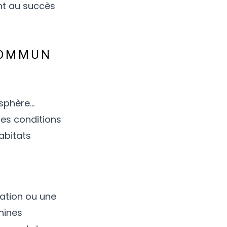
nt au succès
COMMUN
osphère…
des conditions
abitats
gation ou une
hines