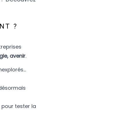
NT ?
treprises
gie, avenir
.
inexplorés…
t désormais
 pour tester la