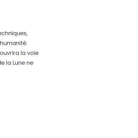
echniques,
l’humanité.
uvrira la voie
de la Lune ne