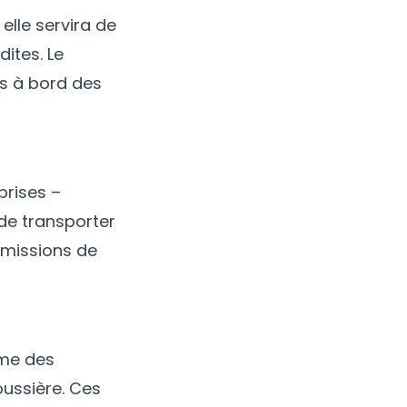
, elle servira de
ites. Le
es à bord des
prises –
 de transporter
 missions de
mme des
oussière. Ces