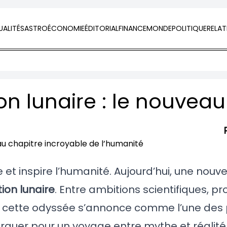
ALITÉS
ASTRO
ÉCONOMIE
ÉDITORIAL
FINANCE
MONDE
POLITIQUE
RELAT
 et inspire l’humanité. Aujourd’hui, une nouve
ion lunaire
. Entre ambitions scientifiques, p
, cette odyssée s’annonce comme l’une des
rquer pour un voyage entre mythe et réalité