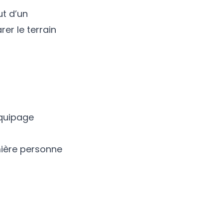
ut d’un
rer le terrain
équipage
mière personne