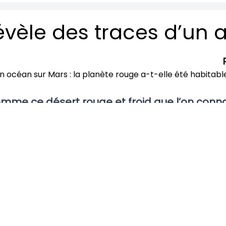
mme ce désert rouge et froid que l’on conna
e couverte d’immenses océans, bordée de p
e, digne d’un roman de science-fiction, vie
 sensationnelle du rover chinois Zhurong. Dé
r des indices géologiques qui pourraient bien
nte : Mars a-t-elle été habitable ?
OVER ZHURONG : DES PREUVES