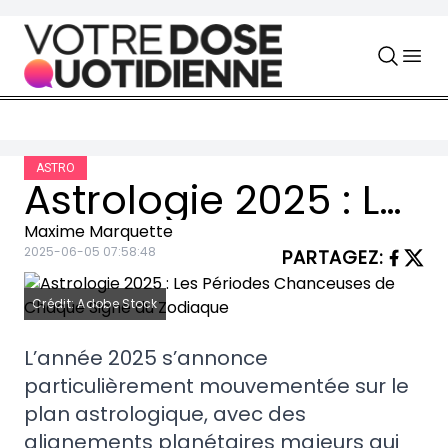
Skip to content
ASTRO
Astrologie 2025 : Les Périodes Chanceuses de Chaque Signe du Zodiaque
Maxime Marquette
2025-06-05 07:58:48
PARTAGEZ
:
Crédit: Adobe Stock
L’année 2025 s’annonce
particulièrement mouvementée sur le
plan astrologique, avec des
alignements planétaires majeurs qui