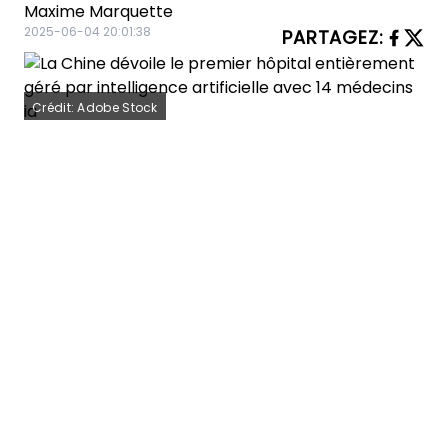
Maxime Marquette
2025-06-04 20:01:38
PARTAGEZ
:
Crédit: Adobe Stock
Imaginez un hôpital où les diagnostics,
les traitements et la gestion des
patients sont assurés par une équipe
de médecins entièrement composée
d’intelligences artificielles. C’est
désormais une réalité en Chine, qui
vient de lancer le premier hôpital au
monde entièrement dirigé par l’IA, avec
14 médecins IA à son service. Cette
avancée révolutionnaire promet de
transformer le secteur médical, en