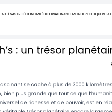
ALITÉS
ASTRO
ÉCONOMIE
ÉDITORIAL
FINANCE
MONDE
POLITIQUE
RELAT
h’s : un trésor planétai
 fascinant se cache à plus de 3000 kilomètre
e, bien plus grande que tout ce que l’humani
iversel de richesse et de pouvoir, est en réa
un véritable trésor planétaire encore large