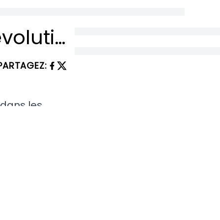
La Chine Réinvente L’Acier Inoxydable : Révolution Hypersonique Et Nouvelle Ère Industrielle
PARTAGEZ
:
 dans les
eurs chinois
ssi bien les
ne dorsale de
d, on parlera
urs encore