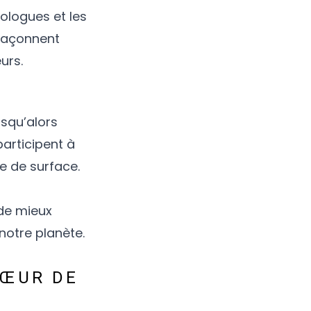
ologues et les
i façonnent
urs.
usqu’alors
participent à
e de surface.
 de mieux
notre planète.
CŒUR DE