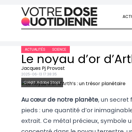
Skip to content
ACTU
ACTUALITÉS
SCIENCE
Le noyau d’or d’Art
Jacques Pj Provost
2025-06-13 17:38:35
Crédit: Adobe Stock
Au cœur de notre planète
, un secret
pieds : une quantité d’or inimaginabl
extrait. Ce métal précieux, symbole un
concentré dans le noyau terrestre, 