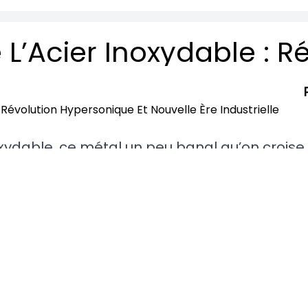
xydable, ce métal un peu banal qu’on croise
osserie des voitures. Récemment, des cherch
de magie qui, vous l’avez deviné, intéresse au
evirement transforme l’inox ordinaire en épi
s la vitesse du son. Si cette avancée se répan
patial, l’énergie et, qui sait, d’autres secte