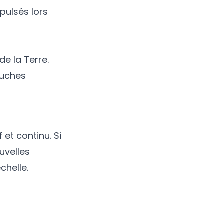
pulsés lors
e la Terre.
ouches
et continu. Si
uvelles
chelle.
E