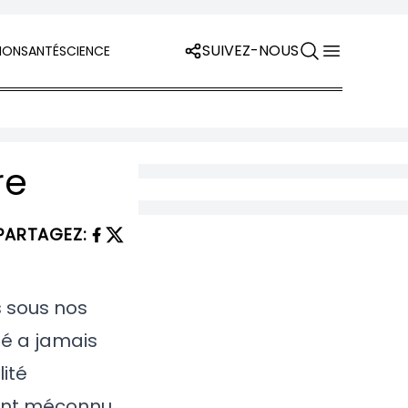
SUIVEZ-NOUS
ION
SANTÉ
SCIENCE
re
PARTAGEZ
:
s sous nos
té a jamais
lité
ment méconnu.