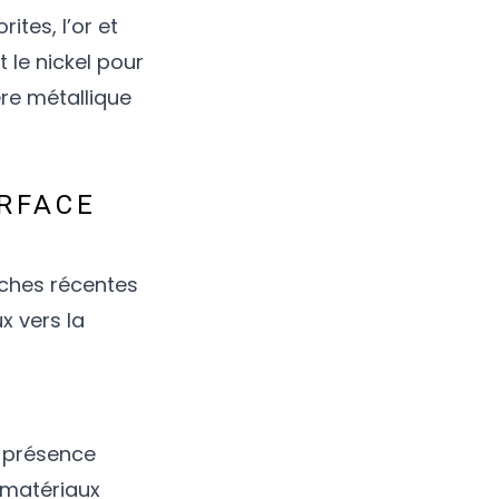
ites, l’or et
 le nickel pour
ère métallique
URFACE
rches récentes
x vers la
 présence
 matériaux