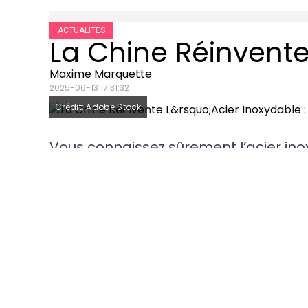
ACTUALITÉS
Maxime Marquette
2025-06-13 17:31:32
Crédit: Adobe Stock
Vous connaissez sûrement l’acier ino
éviers, les couverts et même la carr
ont trouvé moyen de lui faire un tour 
cuisines que le monde militaire. Ce r
missiles capables de filer à trois foi
bientôt d’une nouvelle ère pour l’aéros
cachés sous le radar.