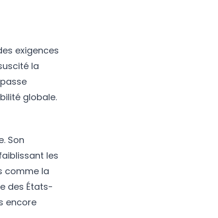
 des exigences
suscité la
impasse
ilité globale.
e. Son
aiblissant les
es comme la
le des États-
s encore