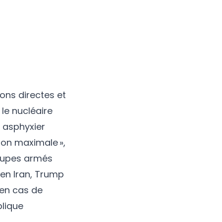
ons directes et
le nucléaire
à asphyxier
sion maximale »,
roupes armés
 en Iran, Trump
 en cas de
blique