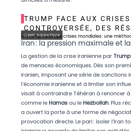
TRUMP FACE AUX CRISES
CONTROVERSÉE, DES RÉS
Crédit: Adobe Stock
Iran : la pression maximale et l
La gestion de la crise iranienne par
Trump
de menaces économiques. Dès son premier m
iranien, imposant une série de sanctions i
l’économie iranienne et à limiter son influ
visait à contraindre Téhéran à renoncer 
comme le
Hamas
ou le
Hezbollah
. Plus r
a ouvert la porte à une forme de négociat
provocation directe. Le pari : isoler l’Iran
islamique accepte de limiter ses activités 