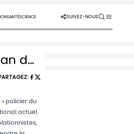
SUIVEZ-NOUS
ION
SANTÉ
SCIENCE
Trump, policier du monde assumé : un bilan déroutant entre promesses tenues et réalités
PARTAGEZ
:
« policier du
ional actuel.
ationnistes,
endre la