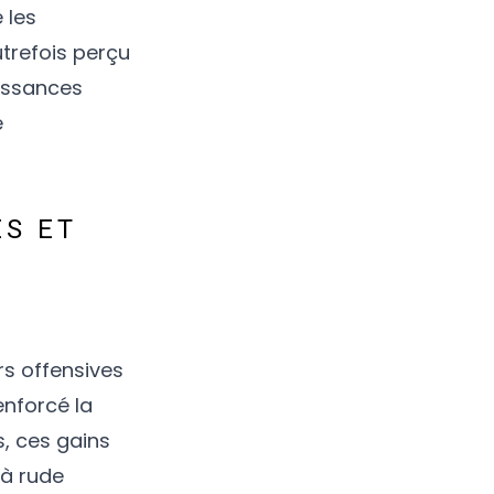
 les
utrefois perçu
uissances
e
ES ET
rs offensives
nforcé la
s, ces gains
 à rude