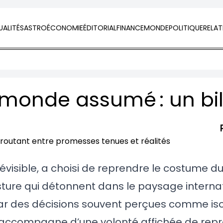
ALITÉS
ASTRO
ÉCONOMIE
ÉDITORIAL
FINANCE
MONDE
POLITIQUE
RELAT
visible, a choisi de reprendre le costume du 
ture qui détonnent dans le paysage internat
 des décisions souvent perçues comme isol
s’accompagne d’une volonté affichée de repr