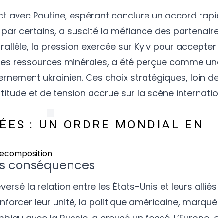
ct avec Poutine, espérant conclure un accord rap
e par certains, a suscité la méfiance des partenai
rallèle, la pression exercée sur Kyiv pour accepter
des ressources minérales, a été perçue comme un
ernement ukrainien. Ces choix stratégiques, loin de 
rtitude et de tension accrue sur la scène internatio
SÉES : UN ORDRE MONDIAL EN
ses conséquences
sé la relation entre les États-Unis et leurs allié
enforcer leur unité, la politique américaine, marqu
bigu avec la Russie, a creusé un fossé. L’Europe, 