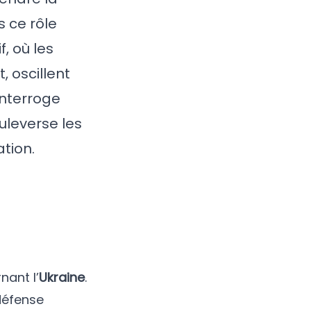
 ce rôle
f, où les
, oscillent
interroge
uleverse les
tion.
nant l’
Ukraine
.
défense