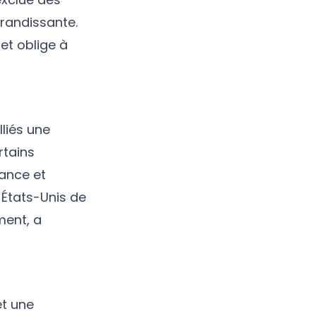
randissante.
et oblige à
liés une
rtains
iance et
 États-Unis de
ment, a
et une