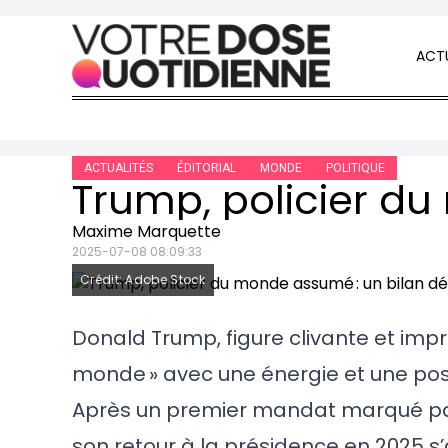
Skip to content
ACTU
ACTUALITÉS
ÉDITORIAL
MONDE
POLITIQUE
Maxime Marquette
2025-07-08 08:09:33
Crédit: Adobe Stock
Donald Trump, figure clivante et impré
monde » avec une énergie et une pos
Après un premier mandat marqué par
son retour à la présidence en 2025 