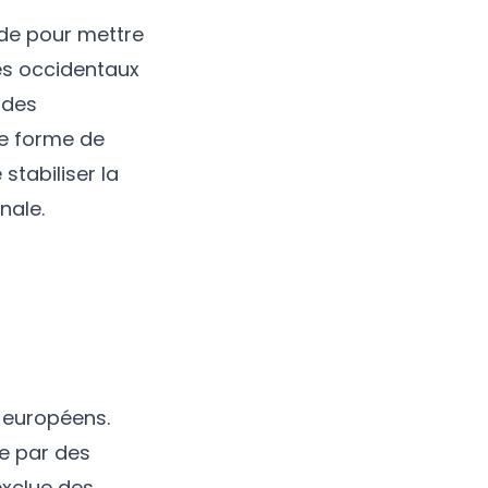
ide pour mettre
res occidentaux
 des
e forme de
stabiliser la
nale.
s européens.
ée par des
exclue des