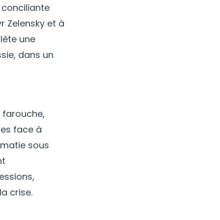
 conciliante
r Zelensky et à
flète une
ssie, dans un
 farouche,
tes face à
lomatie sous
nt
essions,
la crise.