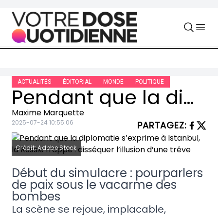
Skip to content
ACTUALITÉS
ÉDITORIAL
MONDE
POLITIQUE
Pendant que la diplomatie s’exprime à Istanbul, la Russie frappe : disséquer l’illusion d’une trêve
Maxime Marquette
2025-07-24 10:55:06
PARTAGEZ
:
Crédit: Adobe Stock
Début du simulacre : pourparlers
de paix sous le vacarme des
bombes
La scène se rejoue, implacable,