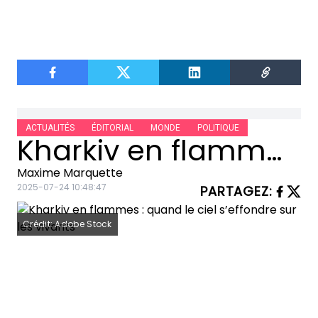
ACTUALITÉS
ÉDITORIAL
MONDE
POLITIQUE
Kharkiv en flammes : quand le ciel s’effondre sur les vivants
Maxime Marquette
2025-07-24 10:48:47
PARTAGEZ
:
Crédit: Adobe Stock
Les sirènes dans la brume du
matin
Ce matin-là, Kharkiv s’est dressée
dans le semi-jour, comme