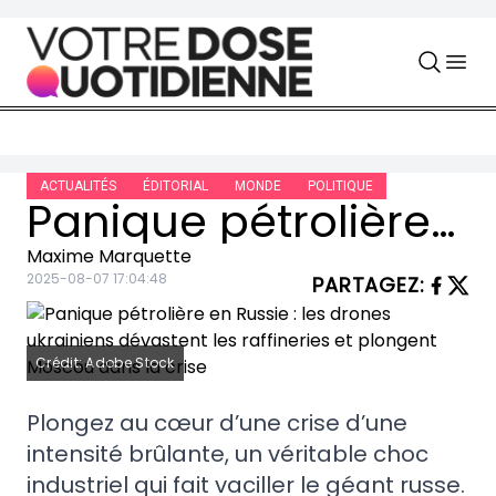
Skip to content
ACTUALITÉS
ÉDITORIAL
MONDE
POLITIQUE
Panique pétrolière en Russie : les drones ukrainiens dévastent les raffineries et plongent Moscou dans la crise
Maxime Marquette
2025-08-07 17:04:48
PARTAGEZ
:
Crédit: Adobe Stock
Plongez au cœur d’une crise d’une
intensité brûlante, un véritable choc
industriel qui fait vaciller le géant russe.