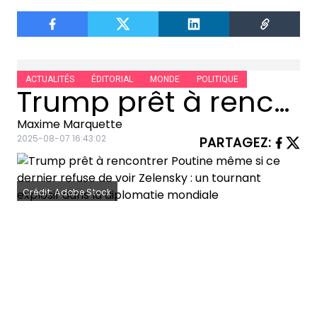
ACTUALITÉS
ÉDITORIAL
MONDE
POLITIQUE
Trump prêt à rencontrer Poutine même si ce dernier refuse de voir Zelensky : un tournant explosif dans la diplomatie mondiale
Maxime Marquette
2025-08-07 16:43:02
PARTAGEZ
:
Crédit: Adobe Stock
Le monde retient son souffle. Donald
Trump, président des États-Unis, se
déclare prêt à rencontrer Vladimir
Poutine, le président russe, dans les
jours à venir. Cette annonce, lourde de