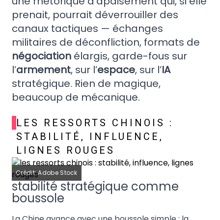
une rhétorique d’apaisement qui, si elle
prenait, pourrait déverrouiller des
canaux tactiques — échanges
militaires de déconfliction, formats de
négociation
élargis, garde-fous sur
l’
armement
, sur l’
espace
, sur l’
IA
stratégique. Rien de magique,
beaucoup de mécanique.
LES RESSORTS CHINOIS :
STABILITÉ, INFLUENCE,
LIGNES ROUGES
Crédit: Adobe Stock
stabilité stratégique comme
boussole
La Chine avance avec une boussole simple : la