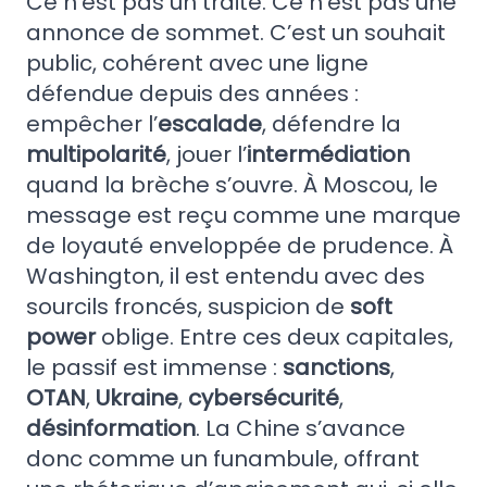
Ce n’est pas un traité. Ce n’est pas une
annonce de sommet. C’est un souhait
public, cohérent avec une ligne
défendue depuis des années :
empêcher l’
escalade
, défendre la
multipolarité
, jouer l’
intermédiation
quand la brèche s’ouvre. À Moscou, le
message est reçu comme une marque
de loyauté enveloppée de prudence. À
Washington, il est entendu avec des
sourcils froncés, suspicion de
soft
power
oblige. Entre ces deux capitales,
le passif est immense :
sanctions
,
OTAN
,
Ukraine
,
cybersécurité
,
désinformation
. La Chine s’avance
donc comme un funambule, offrant