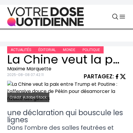
Skip to content
ACTUALITÉS
ÉDITORIAL
MONDE
POLITIQUE
La Chine veut la paix entre Trump et Poutine : l’offensive douce de Pékin pour désamorcer la rivalité des géants
Maxime Marquette
2025-08-08 07:42:11
PARTAGEZ
:
Crédit: Adobe Stock
une déclaration qui bouscule les
lignes
Dans l’ombre des salles feutrées et