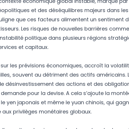
n contexte économique global instable, marqué par
opolitiques et des déséquilibres majeurs dans les
uligne que ces facteurs alimentent un sentiment 
tisseurs. Les risques de nouvelles barrières commer
instabilité politique dans plusieurs régions stratég
ervices et capitaux.
 sur les prévisions économiques, accroît la volati
lles, souvent au détriment des actifs américains. 
désinvestissement des actions et des obligations
a demande pour la devise. A cela s’ajoute la mont
le yen japonais et même le yuan chinois, qui gag
se aux privilèges monétaires globaux.