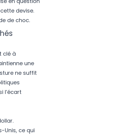
mise en question
cette devise.
de de choc.
chés
 clé à
aintienne une
ture ne suffit
litiques
 l’écart
ollar.
-Unis, ce qui