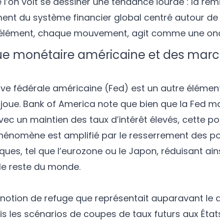
e l’on voit se dessiner une tendance lourde : la re
ent du système financier global centré autour de 
 élément, chaque mouvement, agit comme une on
tique monétaire américaine et des mar
ve fédérale américaine (Fed) est un autre élément
 joue. Bank of America note que bien que la Fed m
ec un maintien des taux d’intérêt élevés, cette pos
 phénomène est amplifié par le resserrement des po
s, tel que l’eurozone ou le Japon, réduisant ainsi
 le reste du monde.
 notion de refuge que représentait auparavant le d
s les scénarios de coupes de taux futurs aux États