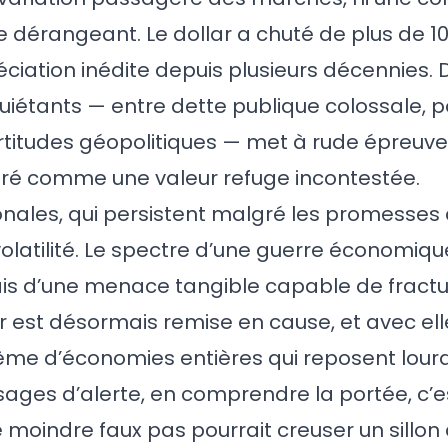
ue dérangeant. Le dollar a chuté de plus de 1
iation inédite depuis plusieurs décennies. D
uiétants — entre dette publique colossale, p
rtitudes géopolitiques — met à rude épreuve
éré comme une valeur refuge incontestée.
nales, qui persistent malgré les promesses 
olatilité. Le spectre d’une guerre économiq
ais d’une menace tangible capable de fractur
ar est désormais remise en cause, et avec elle,
ême d’économies entières qui reposent lou
sages d’alerte, en comprendre la portée, c’es
e moindre faux pas pourrait creuser un sillo