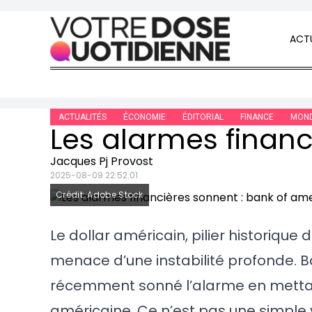
Skip to content
ACTU
ACTUALITÉS
ÉCONOMIE
ÉDITORIAL
FINANCE
MON
Jacques Pj Provost
2025-08-09 22:52:01
Crédit: Adobe Stock
Le dollar américain, pilier historique
menace d’une instabilité profonde. B
récemment sonné l’alarme en mettant
américaine. Ce n’est pas une simple 