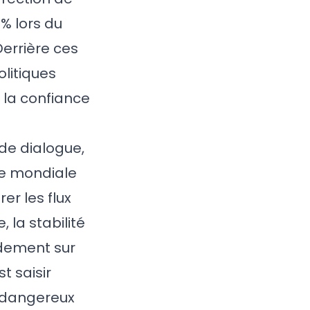
0% lors du
errière ces
olitiques
 la confiance
de dialogue,
ue mondiale
er les flux
 la stabilité
rdement sur
t saisir
n dangereux