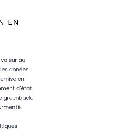
N EN
 valeur au
 les années
 remise en
ement d’état
le greenback,
ourmenté.
itiques