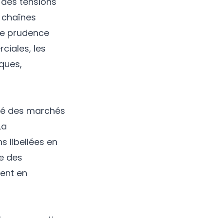
 des tensions
 chaînes
de prudence
ciales, les
iques,
lité des marchés
La
 libellées en
ée des
nent en