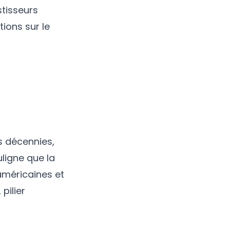
stisseurs
ions sur le
s décennies,
ligne que la
américaines et
pilier