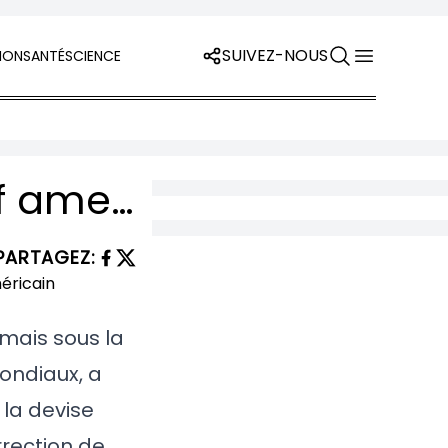
SUIVEZ-NOUS
ION
SANTÉ
SCIENCE
Les alarmes financières sonnent : bank of america tire la sonnette d’alarme sur la stabilité du dollar américain
PARTAGEZ
:
amais sous la
ondiaux, a
la devise
rrection de