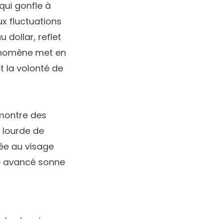
ui gonfle à
ux fluctuations
 dollar, reflet
hénomène met en
t la volonté de
 montre des
 lourde de
tée au visage
re avancé sonne