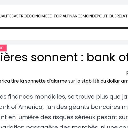
ALITÉS
ASTRO
ÉCONOMIE
ÉDITORIAL
FINANCE
MONDE
POLITIQUE
RELAT
DE
 des finances mondiales, se trouve plus que j
ank of America, l’un des géants bancaires m
 en lumière des risques sérieux pesant sur 
variation passagère des marchés, ni une co