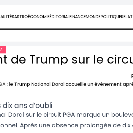
ALITÉS
ASTRO
ÉCONOMIE
ÉDITORIAL
FINANCE
MONDE
POLITIQUE
RELAT
TS
 dix ans d’oubli
al Doral sur le circuit PGA marque un boul
sionnel. Après une absence prolongée de dix 