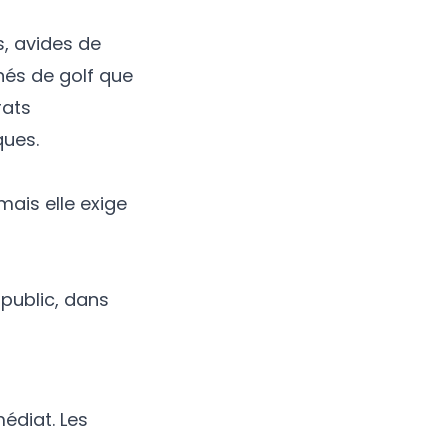
, avides de
nés de golf que
rats
ques.
ais elle exige
 public, dans
édiat. Les