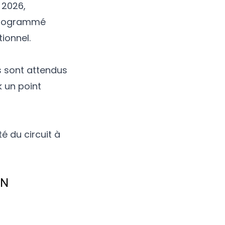
 2026,
 programmé
ionnel.
s sont attendus
 un point
é du circuit à
ON