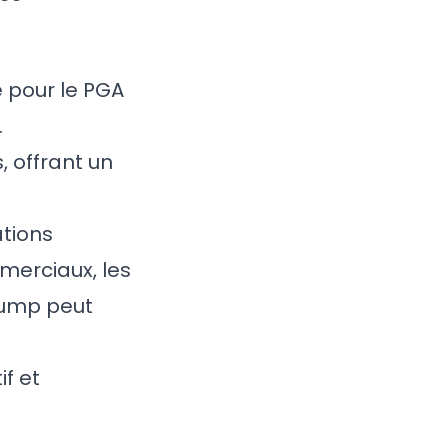
 pour le PGA
.
 offrant un
ations
merciaux, les
Trump peut
if et