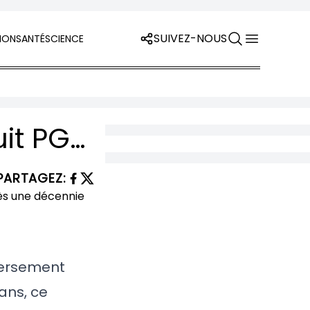
SUIVEZ-NOUS
ION
SANTÉ
SCIENCE
Le retour fracassant de Trump sur le circuit PGA : le Trump National Doral accueille un événement après une décennie d’absence
PARTAGEZ
:
eversement
ans, ce