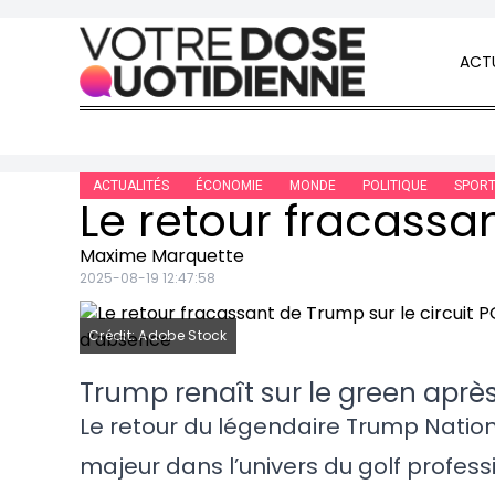
Skip to content
ACTU
ACTUALITÉS
ÉCONOMIE
MONDE
POLITIQUE
SPOR
Maxime Marquette
2025-08-19 12:47:58
Crédit: Adobe Stock
Trump renaît sur le green après
Le retour du légendaire Trump Nation
majeur dans l’univers du golf profes