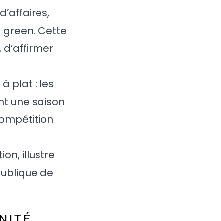
’affaires,
 green. Cette
 d’affirmer
 plat : les
nt une saison
ompétition
on, illustre
publique de
NITÉ