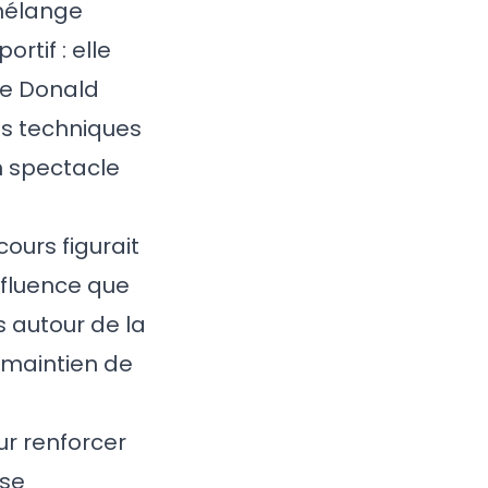
 mélange
rtif : elle
ure Donald
is techniques
n spectacle
ours figurait
nfluence que
s autour de la
e maintien de
ur renforcer
 se