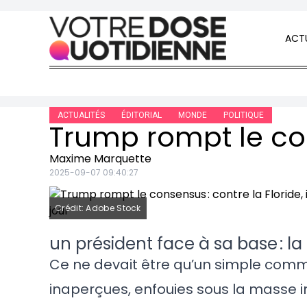
Skip to content
ACTU
ACTUALITÉS
ÉDITORIAL
MONDE
POLITIQUE
Maxime Marquette
2025-09-07 09:40:27
Crédit: Adobe Stock
un président face à sa base : l
Ce ne devait être qu’un simple comm
inaperçues, enfouies sous la masse in