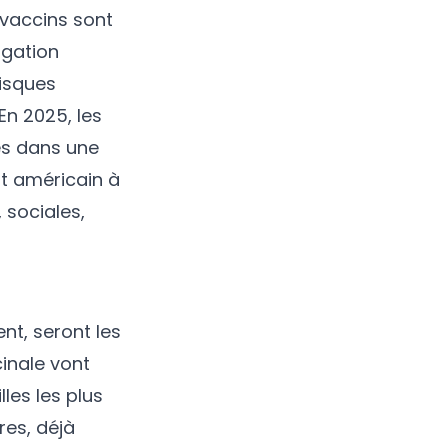
 vaccins sont
igation
risques
En 2025, les
és dans une
at américain à
 sociales,
nt, seront les
cinale vont
les les plus
res, déjà