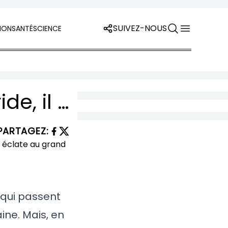
SUIVEZ-NOUS
ION
SANTÉ
SCIENCE
Trump rompt le consensus : contre la Floride, il défend les vaccins — la guerre intestine des républicains éclate au grand jour
PARTAGEZ
:
 qui passent
ine. Mais, en