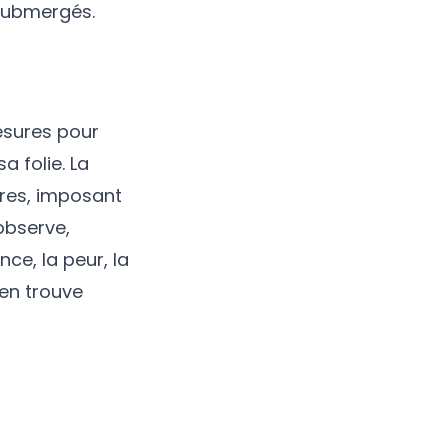
 submergés.
esures pour
a folie. La
ières, imposant
observe,
ce, la peur, la
en trouve