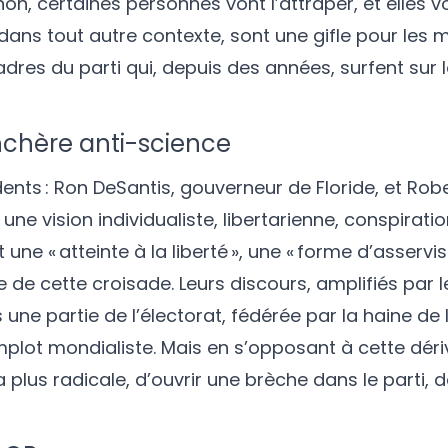
non, certaines personnes vont l’attraper, et elles v
ans tout autre contexte, sont une gifle pour les mi
dres du parti qui, depuis des années, surfent sur l
enchère anti-science
nts : Ron DeSantis, gouverneur de Floride, et Robe
une vision individualiste, libertarienne, conspiratio
 une « atteinte à la liberté », une « forme d’asservis
ce de cette croisade. Leurs discours, amplifiés par 
ne partie de l’électorat, fédérée par la haine de l’
mplot mondialiste. Mais en s’opposant à cette dér
 plus radicale, d’ouvrir une brèche dans le parti, 