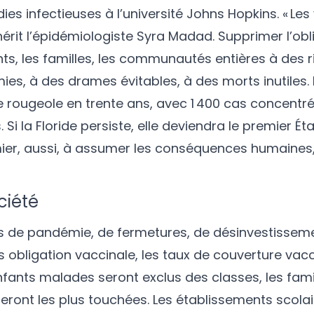
es infectieuses à l’université Johns Hopkins. « Les
hérit l’épidémiologiste Syra Madad. Supprimer l’obl
ants, les familles, les communautés entières à des 
ies, à des drames évitables, à des morts inutiles. 
e rougeole en trente ans, avec 1 400 cas concentr
 la Floride persiste, elle deviendra le premier Ét
emier, aussi, à assumer les conséquences humaines,
ciété
es de pandémie, de fermetures, de désinvestisseme
s obligation vaccinale, les taux de couverture vac
enfants malades seront exclus des classes, les famil
ront les plus touchées. Les établissements scolai