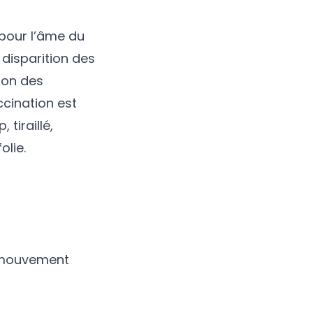
 pour l’âme du
 disparition des
tion des
ccination est
tiraillé,
olie.
le mouvement