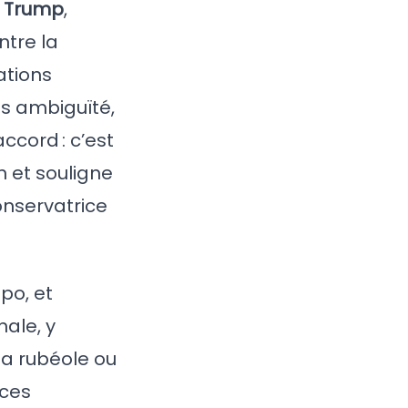
 Trump
,
ntre la
gations
ns ambiguïté,
accord : c’est
n et souligne
onservatrice
po, et
ale, y
 la rubéole ou
 ces