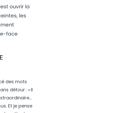
st ouvrir la
eintes, les
lement
te-face
E
ncé des mots
ns détour : « Il
extraordinaire…
us. Et je pense