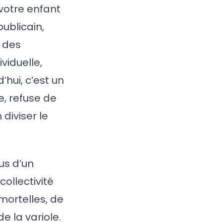
 votre enfant
publicain,
t des
ividuelle,
’hui, c’est un
e, refuse de
 diviser le
us d’un
collectivité
mortelles, de
e la variole.