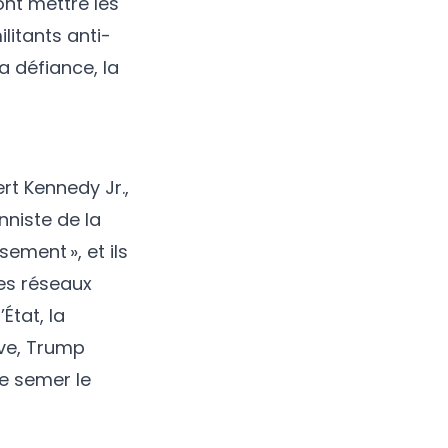
ont mettre les
litants anti-
a défiance, la
rt Kennedy Jr.,
nniste de la
sement », et ils
les réseaux
État, la
ive, Trump
de semer le