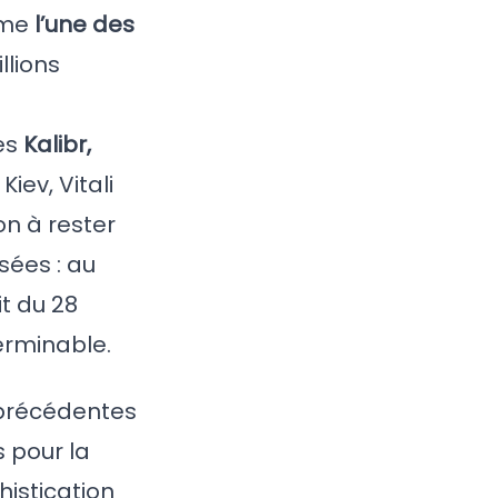
mme
l’une des
llions
les
Kalibr,
iev, Vitali
on à rester
sées : au
it du 28
erminable.
 précédentes
 pour la
histication