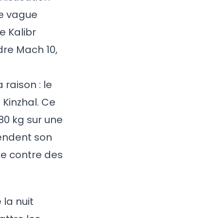
te vague
e Kalibr
dre Mach 10,
 raison : le
 Kinzhal. Ce
80 kg sur une
rendent son
ée contre des
 la nuit