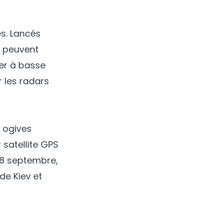
s. Lancés
s peuvent
ler à basse
r les radars
s ogives
satellite GPS
 28 septembre,
 de Kiev et