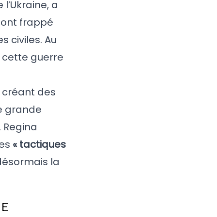
 l’Ukraine, a
 ont frappé
 civiles. Au
 cette guerre
, créant des
de grande
. Regina
ces
« tactiques
désormais la
DE