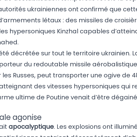
 autorités ukrainiennes ont confirmé que cet
’armements létaux : des missiles de croisièr
iles hypersoniques Kinzhal capables d’attein
hahed.
é décrétée sur tout le territoire ukrainien. La
 porteur du redoutable missile aérobalistique
 les Russes, peut transporter une ogive de 4
, atteignant des vitesses hypersoniques qui 
’arme ultime de Poutine venait d’être dégain
tale agonise
ait
apocalyptique
. Les explosions ont illuminé