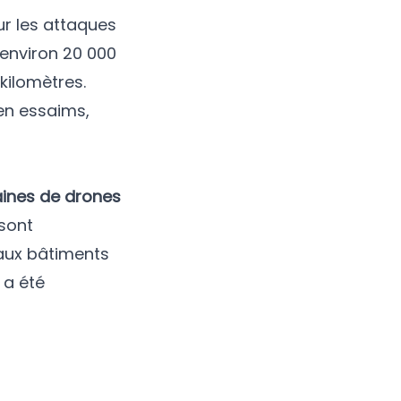
our les attaques
 environ 20 000
kilomètres.
 en essaims,
ines de drones
 sont
aux bâtiments
 a été