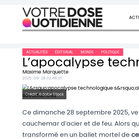
Skip to content
ACTU
ACTUALITÉS
ÉDITORIAL
MONDE
POLITIQUE
Maxime Marquette
2025-09-28 02:46:01
Crédit: Adobe Stock
Ce dimanche 28 septembre 2025, vers 
cauchemar d’acier et de feu. Alors qu
transformé en un ballet mortel de
ce