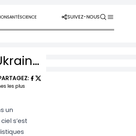
SUIVEZ-NOUS
ION
SANTÉ
SCIENCE
L’apocalypse technologique s’abat sur l’Ukraine : quand Moscou déchaîne ses armes les plus dévastatrices
PARTAGEZ
:
ns un
ciel s’est
istiques