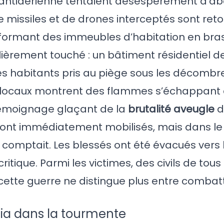
antiaérienne tentaient désespérément d’aba
e missiles et de drones interceptés sont re
nsformant des immeubles d’habitation en bras
ulièrement touché : un bâtiment résidentiel d
ses habitants pris au piège sous les décombr
s locaux montrent des flammes s’échappant 
témoignage glaçant de la
brutalité aveugle
d
e sont immédiatement mobilisés, mais dans l
 comptait. Les blessés ont été évacués vers 
ritique. Parmi les victimes, des civils de tous
cette guerre ne distingue plus entre combat
jjia dans la tourmente