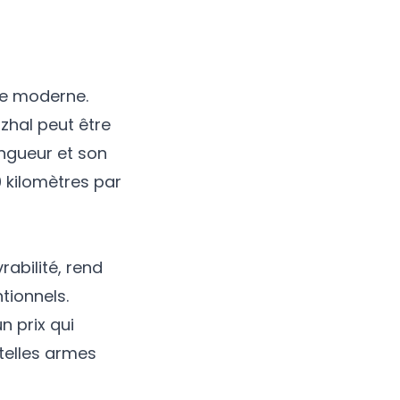
se moderne.
zhal peut être
ngueur et son
00 kilomètres par
abilité, rend
tionnels.
n prix qui
 telles armes