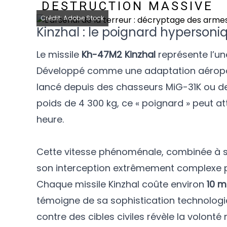
DESTRUCTION MASSIVE
Crédit: Adobe Stock
Kinzhal : le poignard hypersoni
Le missile
Kh-47M2 Kinzhal
représente l’un
Développé comme une adaptation aéroportée
lancé depuis des chasseurs MiG-31K ou d
poids de 4 300 kg, ce « poignard » peut a
heure.
Cette vitesse phénoménale, combinée à sa
son interception extrêmement complexe p
Chaque missile Kinzhal coûte environ
10 m
témoigne de sa sophistication technologiqu
contre des cibles civiles révèle la volonté 