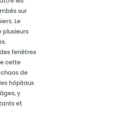
ttre les
tombés sur
iers. Le
e plusieurs
es.
des fenêtres
e cette
e chaos de
les hôpitaux
 âges, y
tants et