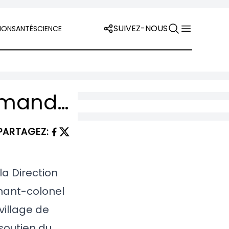
SUIVEZ-NOUS
ION
SANTÉ
SCIENCE
Opération DIU à 650 km du front : le commandant « Avangard » volatilisé dans le Caucase russe
PARTAGEZ
:
la Direction
enant-colonel
village de
soutien du