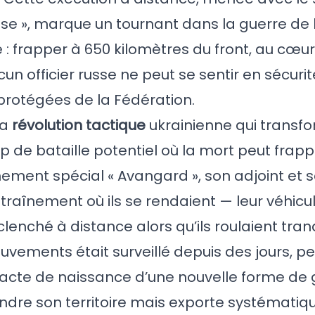
e », marque un tournant dans la guerre de
sse : frapper à 650 kilomètres du front, au c
un officier russe ne peut se sentir en sécur
rotégées de la Fédération.
la
révolution tactique
ukrainienne qui trans
p de bataille potentiel où la mort peut frapp
nt spécial « Avangard », son adjoint et s
ntraînement où ils se rendaient — leur véhicu
éclenché à distance alors qu’ils roulaient tra
vements était surveillé depuis des jours, p
acte de naissance d’une nouvelle forme de 
endre son territoire mais exporte systémati