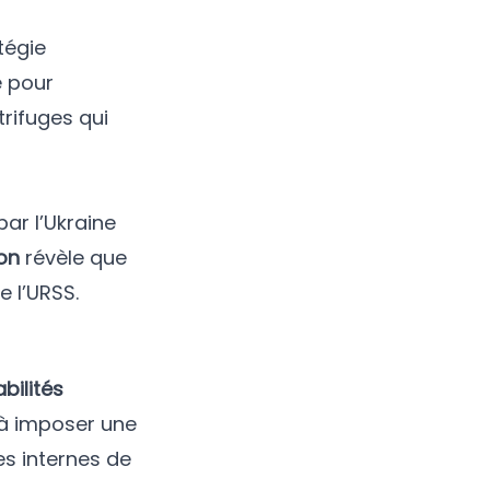
tégie
e pour
trifuges qui
ar l’Ukraine
on
révèle que
e l’URSS.
bilités
 à imposer une
es internes de