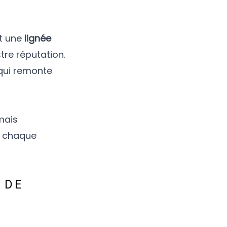
nt une
lignée
tre réputation.
 qui remonte
mais
e chaque
 DE