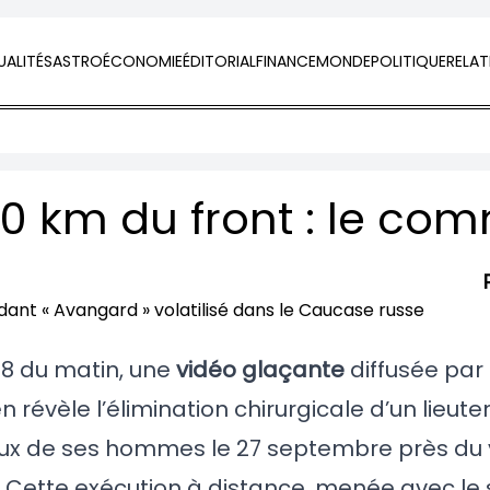
ALITÉS
ASTRO
ÉCONOMIE
ÉDITORIAL
FINANCE
MONDE
POLITIQUE
RELAT
08 du matin, une
vidéo glaçante
diffusée par 
 révèle l’élimination chirurgicale d’un lieut
eux de ses hommes le 27 septembre près du 
 Cette exécution à distance, menée avec le 