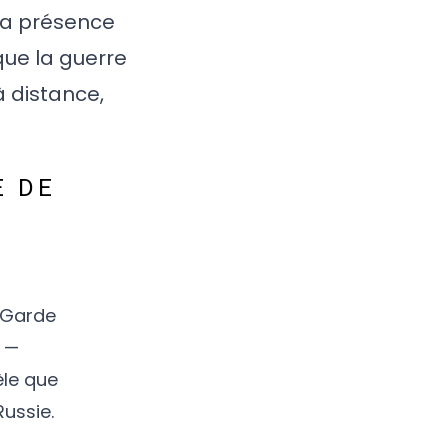
 la présence
que la guerre
à distance,
E DE
 Garde
» —
èle que
Russie.