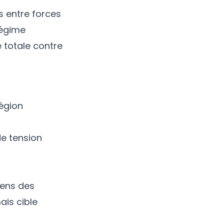
us entre forces
régime
 totale contre
égion
de tension
iens des
ais cible