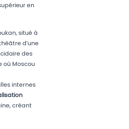
supérieur en
ukan, situé à
 théâtre d’une
cidaire des
le où Moscou
lles internes
lisation
ine, créant