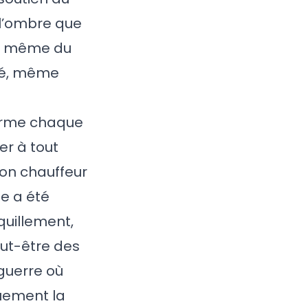
 l’ombre que
œur même du
ité, même
forme chaque
er à tout
on chauffeur
le a été
nquillement,
eut-être des
guerre où
quement la