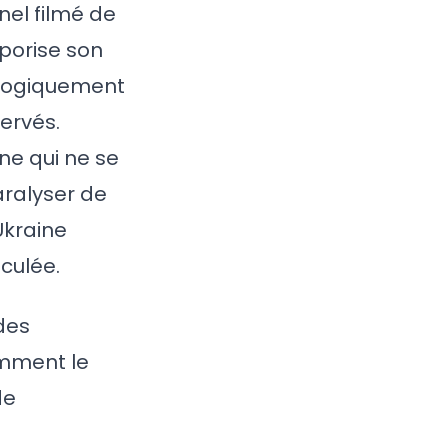
nel filmé de
porise son
ologiquement
ervés.
ne qui ne se
aralyser de
Ukraine
lculée.
des
emment le
de