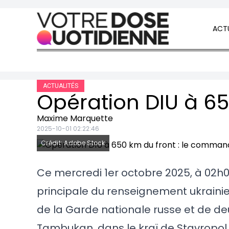
Skip to content
ACTU
ACTUALITÉS
Maxime Marquette
2025-10-01 02:22:46
Crédit: Adobe Stock
Ce mercredi 1er octobre 2025, à 02h
principale du renseignement ukrainien
de la Garde nationale russe et de d
Tambukan, dans le kraï de Stavropol.