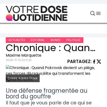
Skip to content
ACTUALITÉS
ÉDITORIAL
MONDE
POLITIQUE
Chronique : Quand Pokrovsk devient un piège, ces forces d’élite qui transforment les lignes en enfer
Maxime Marquette
2025-11-13 22:11:23
PARTAGEZ
:
Crédit: Adobe Stock
Une défense fragmentée au
bord du gouffre
Il faut que je vous parle de ce qui se