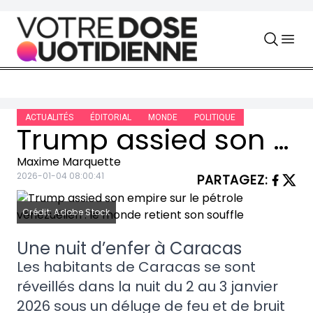
Skip to content
ACTUALITÉS
ÉDITORIAL
MONDE
POLITIQUE
Trump assied son empire sur le pétrole vénézuélien : le monde retient son souffle
Maxime Marquette
2026-01-04 08:00:41
PARTAGEZ
:
Crédit: Adobe Stock
Une nuit d’enfer à Caracas
Les habitants de Caracas se sont
réveillés dans la nuit du 2 au 3 janvier
2026 sous un déluge de feu et de bruit