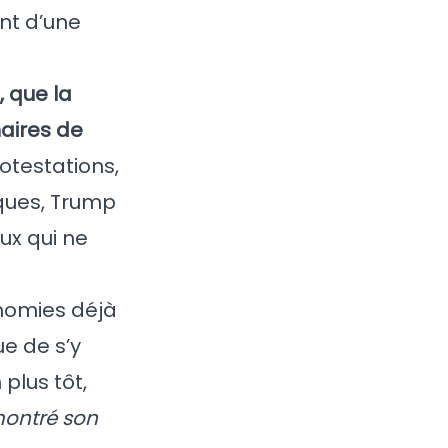
ent d’une
, que la
naires de
otestations,
iques, Trump
ux qui ne
onomies déjà
ue de s’y
plus tôt,
montré son