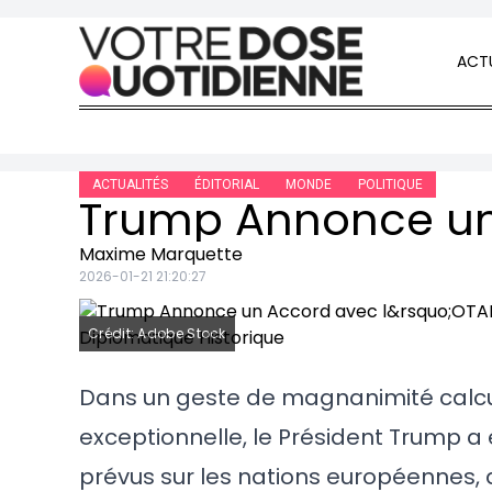
Skip to content
ACTU
ACTUALITÉS
ÉDITORIAL
MONDE
POLITIQUE
Maxime Marquette
2026-01-21 21:20:27
Crédit: Adobe Stock
Dans un geste de magnanimité calcul
exceptionnelle, le Président Trump 
prévus sur les nations européennes, dr