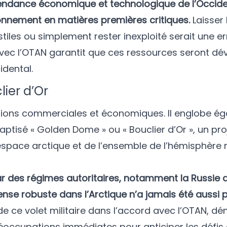
pendance économique et technologique de l’Occid
ionnement en matières premières critiques.
Laisser
iles ou simplement rester inexploité serait une er
vec l’OTAN garantit que ces ressources seront d
idental.
lier d’Or
stions commerciales et économiques. Il englobe é
ptisé « Golden Dome » ou « Bouclier d’Or », un pro
’espace arctique et de l’ensemble de l’hémisphère 
 des régimes autoritaires, notamment la Russie d
ense robuste dans l’Arctique n’a jamais été aussi 
de ce volet militaire dans l’accord avec l’OTAN, d
réoccupations immédiates pour anticiper les défis