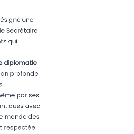
désigné une
le Secrétaire
ts qui
.
de diplomatie
ion profonde
s
 même par ses
lantiques avec
 le monde des
it respectée