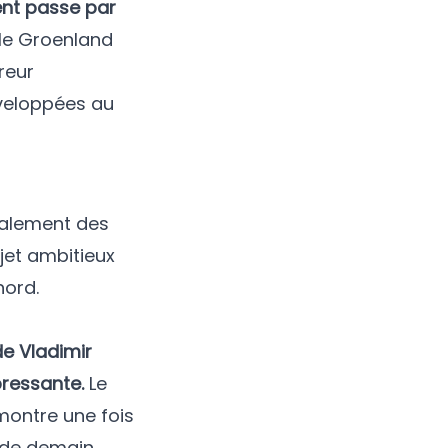
ent passe par
 le Groenland
reur
éveloppées au
galement des
jet ambitieux
nord.
e Vladimir
pressante.
Le
émontre une fois
 de demain.