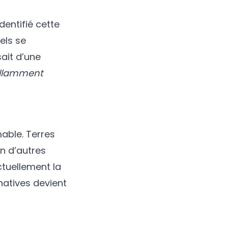
dentifié cette
els se
ait d’une
rillamment
able. Terres
en d’autres
ctuellement la
natives devient