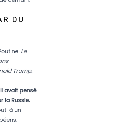
AR DU
Poutine.
Le
ions
onald Trump.
 Il avait pensé
 la Russie.
uti à un
opéens.