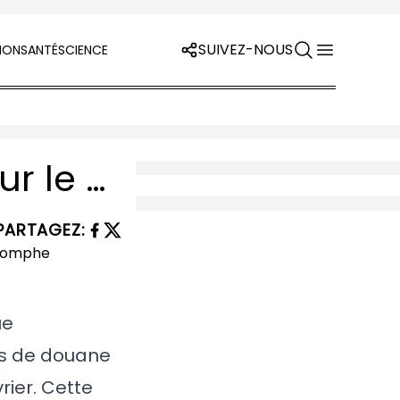
SUIVEZ-NOUS
ION
SANTÉ
SCIENCE
Trump Annonce un Accord avec l’OTAN sur le Groenland et Suspend les Tarifs Douaniers : Un Triomphe Diplomatique Historique
PARTAGEZ
:
ue
ts de douane
rier. Cette