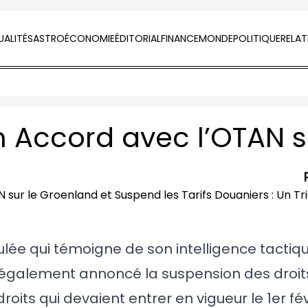
ALITÉS
ASTRO
ÉCONOMIE
ÉDITORIAL
FINANCE
MONDE
POLITIQUE
RELAT
ée qui témoigne de son intelligence tactiq
a également annoncé la suspension des droi
oits qui devaient entrer en vigueur le 1er fév