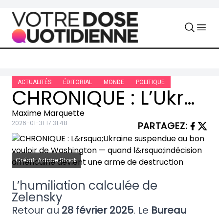
Skip to content
ACTUALITÉS
ÉDITORIAL
MONDE
POLITIQUE
CHRONIQUE : L’Ukraine suspendue au bon vouloir de Washington — quand l’indécision américaine devient une arme de destruction
Maxime Marquette
2026-01-31 17:31:48
PARTAGEZ
:
Crédit: Adobe Stock
L’humiliation calculée de
Zelensky
Retour au
28 février 2025
. Le
Bureau