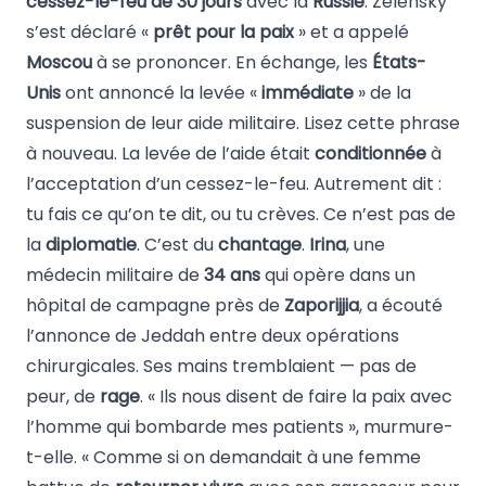
cessez-le-feu de 30 jours
avec la
Russie
. Zelensky
s’est déclaré «
prêt pour la paix
» et a appelé
Moscou
à se prononcer. En échange, les
États-
Unis
ont annoncé la levée «
immédiate
» de la
suspension de leur aide militaire. Lisez cette phrase
à nouveau. La levée de l’aide était
conditionnée
à
l’acceptation d’un cessez-le-feu. Autrement dit :
tu fais ce qu’on te dit, ou tu crèves. Ce n’est pas de
la
diplomatie
. C’est du
chantage
.
Irina
, une
médecin militaire de
34 ans
qui opère dans un
hôpital de campagne près de
Zaporijjia
, a écouté
l’annonce de Jeddah entre deux opérations
chirurgicales. Ses mains tremblaient — pas de
peur, de
rage
. « Ils nous disent de faire la paix avec
l’homme qui bombarde mes patients », murmure-
t-elle. « Comme si on demandait à une femme