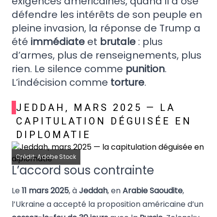
exigences américaines, quand il a osé
défendre les intérêts de son peuple en
pleine invasion, la réponse de Trump a
été
immédiate
et
brutale
: plus
d’armes, plus de renseignements, plus
rien. Le silence comme
punition
.
L’indécision comme
torture
.
JEDDAH, MARS 2025 — LA
CAPITULATION DÉGUISÉE EN
DIPLOMATIE
Crédit: Adobe Stock
L’accord sous contrainte
Le
11 mars 2025
, à
Jeddah
, en
Arabie Saoudite
,
l’Ukraine a accepté la proposition américaine d’un