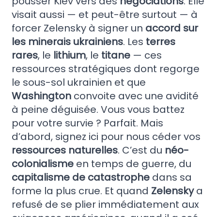
pousser Kiev vers des
négociations
. Elle
visait aussi — et peut-être surtout — à
forcer Zelensky à signer un
accord sur
les minerais ukrainiens
. Les
terres
rares
, le
lithium
, le
titane
— ces
ressources stratégiques dont regorge
le sous-sol ukrainien et que
Washington
convoite avec une avidité
à peine déguisée. Vous vous battez
pour votre survie ? Parfait. Mais
d’abord, signez ici pour nous céder vos
ressources naturelles
. C’est du
néo-
colonialisme
en temps de guerre, du
capitalisme de catastrophe
dans sa
forme la plus crue. Et quand
Zelensky
a
refusé de se plier immédiatement aux