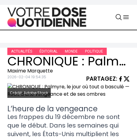
Skip to content
ACTUALITÉS
ÉDITORIAL
MONDE
POLITIQUE
CHRONIQUE : Palmyre, le jour où tout a basculé — Récit d’une vengeance et de ses ombres
Maxime Marquette
2026-02-04 19:54:35
PARTAGEZ
:
Crédit: Adobe Stock
L’heure de la vengeance
Les frappes du 19 décembre ne sont
que le début. Dans les semaines qui
suivent, les États-Unis multiplient les