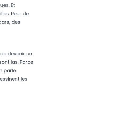
ues. Et
illes. Peur de
dars, des
e de devenir un
sont las. Parce
n parle
dessinent les