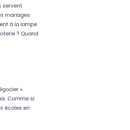
s servent
s mariages
rent à la lampe
loterie ? Quand
égocier ».
mis. Comme si
es écoles en