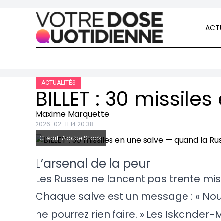
Skip to content
ACTU
ACTUALITÉS
Maxime Marquette
2026-02-11 14:20:38
Crédit: Adobe Stock
L’arsenal de la peur
Les Russes ne lancent pas trente missi
Chaque salve est un message : « Nou
ne pourrez rien faire. » Les Iskander-