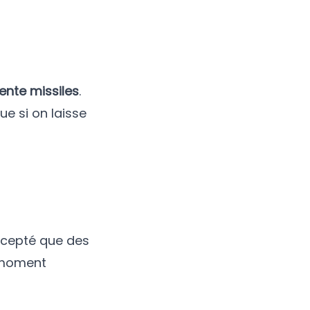
rente missiles
.
ue si on laisse
ccepté que des
l moment