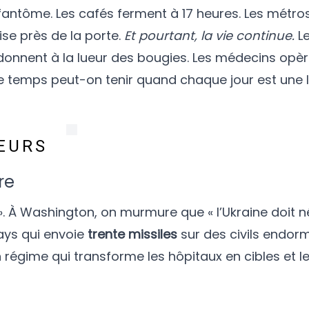
e fantôme. Les cafés ferment à 17 heures. Les métro
ise près de la porte.
Et pourtant, la vie continue.
Le
 donnent à la lueur des bougies. Les médecins opè
e temps peut-on tenir quand chaque jour est une 
EURS
re
 ». À Washington, on murmure que « l’Ukraine doit n
ays qui envoie
trente missiles
sur des civils endor
égime qui transforme les hôpitaux en cibles et l