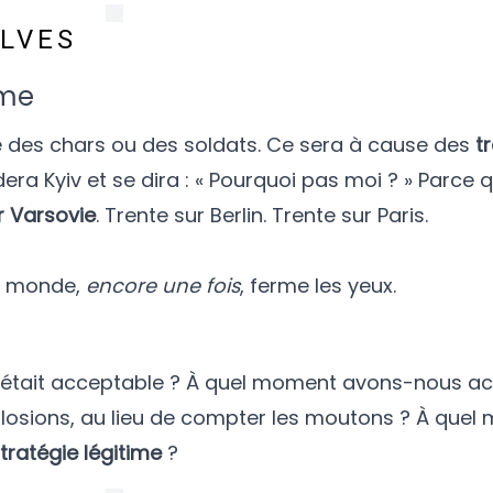
ALVES
rme
se des chars ou des soldats. Ce sera à cause des
t
era Kyiv et se dira : « Pourquoi pas moi ? » Parce q
r Varsovie
. Trente sur Berlin. Trente sur Paris.
le monde,
encore une fois
, ferme les yeux.
était acceptable ? À quel moment avons-nous a
losions, au lieu de compter les moutons ? À que
tratégie légitime
?