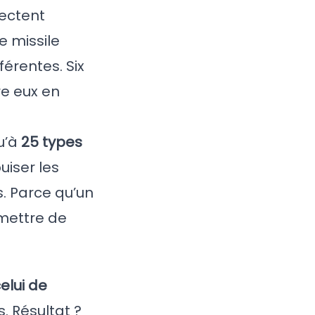
tectent
e missile
férentes. Six
tre eux en
u’à
25 types
uiser les
s. Parce qu’un
rmettre de
elui de
s. Résultat ?