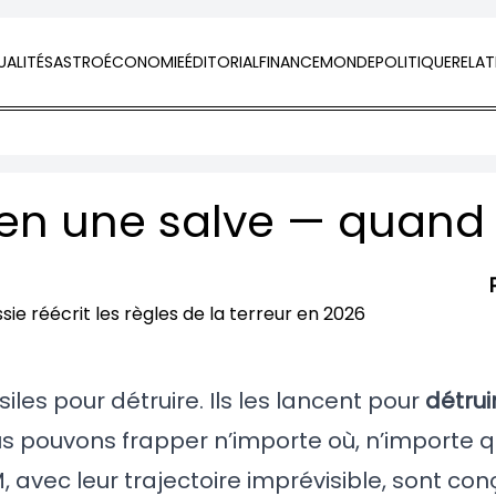
ALITÉS
ASTRO
ÉCONOMIE
ÉDITORIAL
FINANCE
MONDE
POLITIQUE
RELAT
les pour détruire. Ils les lancent pour
détrui
s pouvons frapper n’importe où, n’importe q
M, avec leur trajectoire imprévisible, sont co