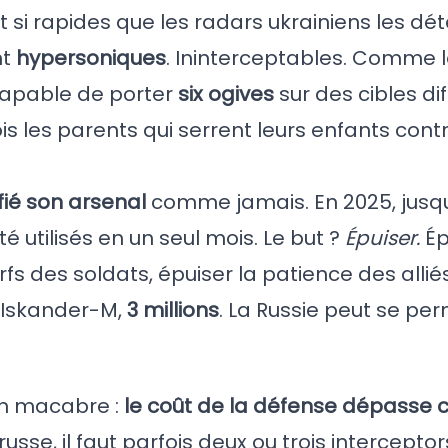
t si rapides que les radars ukrainiens les dé
nt
hypersoniques
. Ininterceptables. Comme l
, capable de porter
six ogives
sur des cibles dif
ix fois les parents qui serrent leurs enfants con
ifié son arsenal
comme jamais. En 2025, jusq
té utilisés en un seul mois. Le but ?
Épuiser.
Ép
rfs des soldats, épuiser la patience des allié
n Iskander-M,
3 millions
. La Russie peut se pe
ion macabre :
le coût de la défense dépasse c
russe, il faut parfois deux ou trois interceptor