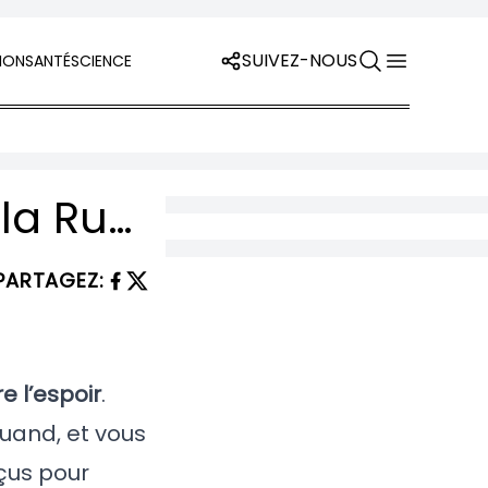
SUIVEZ-NOUS
ION
SANTÉ
SCIENCE
BILLET : 30 missiles en une salve — quand la Russie réécrit les règles de la terreur en 2026
PARTAGEZ
:
re l’espoir
.
uand, et vous
nçus pour