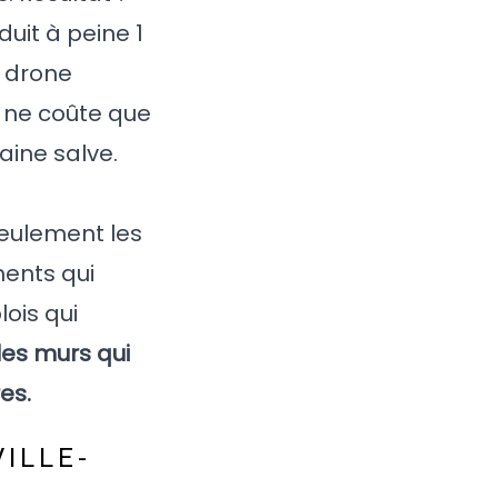
duit à peine 1
n drone
, ne coûte que
aine salve.
 seulement les
ments qui
lois qui
 les murs qui
es.
ILLE-