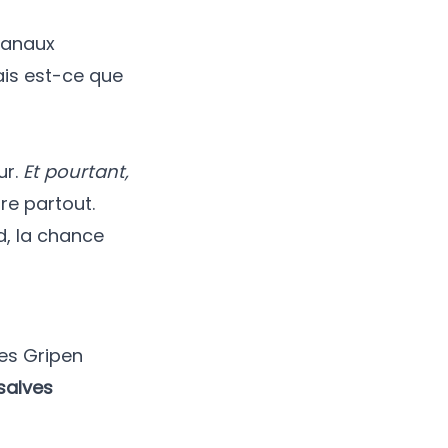
isanaux
ais est-ce que
ur.
Et pourtant,
re partout.
d, la chance
les Gripen
salves