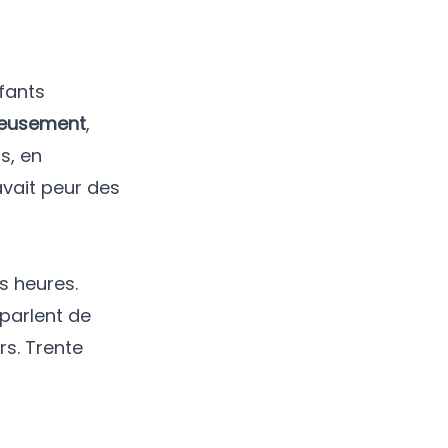
nfants
ieusement
,
s, en
avait peur des
s heures.
 parlent de
rs. Trente