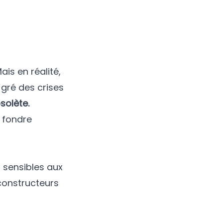
is en réalité,
 gré des crises
solète.
s fondre
s sensibles aux
constructeurs