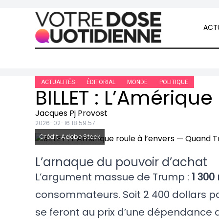
Skip to content
ACTU
ACTUALITÉS
ÉDITORIAL
MONDE
POLITIQUE
Jacques Pj Provost
2026-02-16 18:59:57
Crédit: Adobe Stock
L’arnaque du pouvoir d’achat
L’argument massue de Trump :
1 300
consommateurs. Soit 2 400 dollars pa
se feront au prix d’une dépendance a