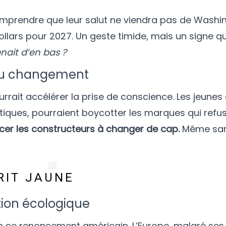
mprendre que leur salut ne viendra pas de Washin
llars pour 2027. Un geste timide, mais un signe qu
enait d’en bas ?
 du changement
rait accélérer la prise de conscience. Les jeunes
atiques, pourraient boycotter les marques qui refu
orcer les constructeurs à changer de cap.
Même san
RIT JAUNE
tion écologique
n ce renoncement américain. L’Europe, malgré ses 