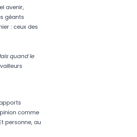
l avenir,
es géants
ier : ceux des
ais quand le
vailleurs
rapports
e opinion comme
Et personne, au