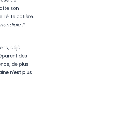
latte son
’élite côtière.
e mondiale ?
ens, déjà
réparent des
ence, de plus
ine n’est plus