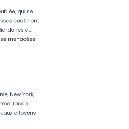
ublée, qui se
esses coûteront
liardaires du
 côtes menacées
rnie, New York,
comme Jacob
seaux citoyens