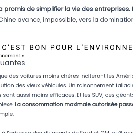
promis de simplifier la vie des entreprises. Il
Chine avance, impassible, vers la dominati
 C’EST BON POUR L’ENVIRONN
lluantes
que des voitures moins chères inciteront les Améri
lution des vieux véhicules. Un raisonnement fallacie
s sont aussi moins efficaces. Et les SUV, ces géant
plexe.
La consommation maximale autorisée passe 
imple.
»
à l’adresse des dirigeants de Ford et GM, qu’il a