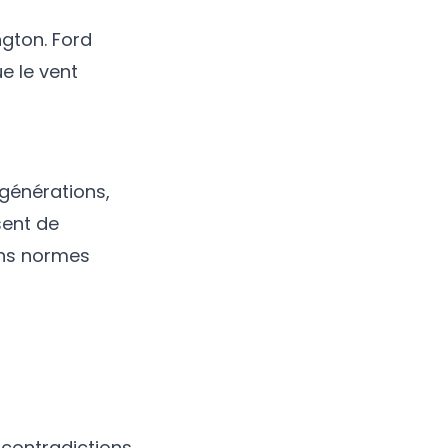
gton. Ford
e le vent
 générations,
sent de
s normes
contradictions,