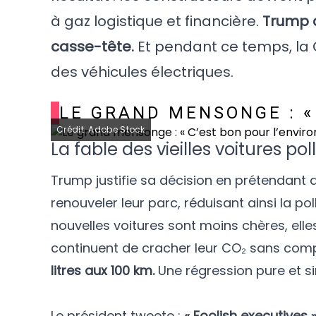
à gaz logistique et financière.
Trump a 
casse-tête.
Et pendant ce temps, la 
des véhicules électriques.
LE GRAND MENSONGE : «
Crédit: Adobe Stock
La fable des vieilles voitures po
Trump justifie sa décision en prétendant 
renouveler leur parc, réduisant ainsi la pol
nouvelles voitures sont moins chères, elle
continuent de cracher leur CO₂ sans com
litres aux 100 km.
Une régression pure et s
Le président tweete :
« Foolish executives 