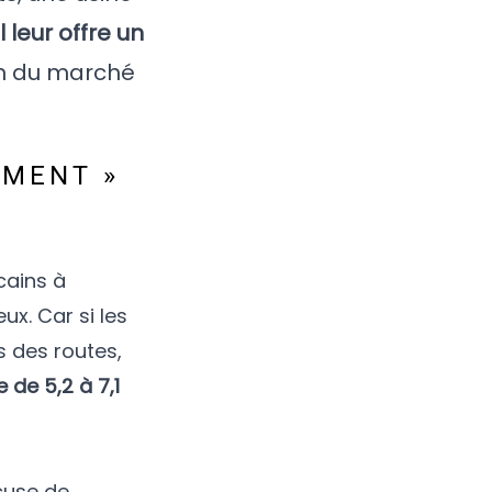
 leur offre un
on du marché
EMENT »
cains à
ux. Car si les
s des routes,
de 5,2 à 7,1
ccuse de