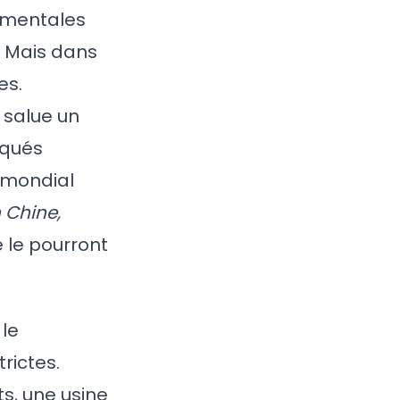
nementales
. Mais dans
es.
n salue un
iqués
é mondial
 Chine,
e le pourront
 le
rictes.
ts, une usine