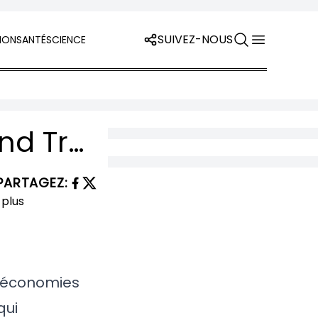
SUIVEZ-NOUS
ION
SANTÉ
SCIENCE
BILLET : L’Amérique roule à l’envers — Quand Trump enterre l’avenir électrique pour quelques dollars de plus
PARTAGEZ
:
s économies
qui