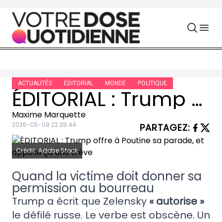
Skip to content
ACTUALITÉS
ÉDITORIAL
MONDE
POLITIQUE
ÉDITORIAL : Trump offre à Poutine sa parade, et appelle ça une trêve
Maxime Marquette
2026-05-09 22:28:44
PARTAGEZ
:
Crédit: Adobe Stock
Quand la victime doit donner sa
permission au bourreau
Trump a écrit que Zelensky
« autorise »
le défilé russe. Le verbe est obscène. Un