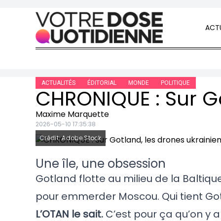
Skip to content
ACTU
ACTUALITÉS
ÉDITORIAL
MONDE
POLITIQUE
Maxime Marquette
2026-05-10 17:35:38
Crédit: Adobe Stock
Une île, une obsession
Gotland flotte au milieu de la Balt
pour emmerder Moscou. Qui tient Got
L’OTAN le sait.
C’est pour ça qu’on y a