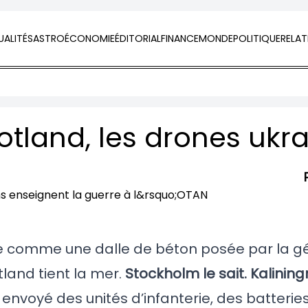
ALITÉS
ASTRO
ÉCONOMIE
ÉDITORIAL
FINANCE
MONDE
POLITIQUE
RELAT
ique comme une dalle de béton posée par la 
land tient la mer.
Stockholm le sait. Kaliningr
 envoyé des unités d’infanterie, des batterie