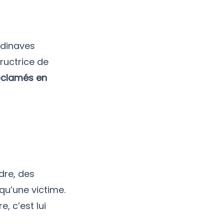
ndinaves
structrice de
roclamés en
dre, des
qu’une victime.
e, c’est lui