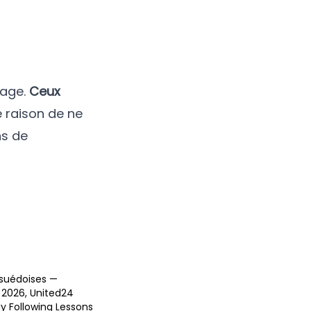
page.
Ceux
 raison de ne
ns de
suédoises —
 2026
,
United24
 Following Lessons