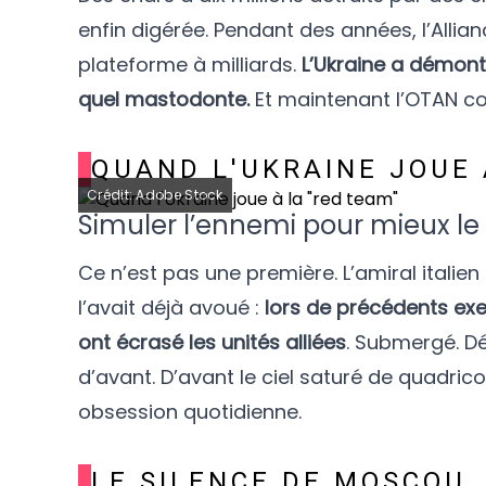
enfin digérée. Pendant des années, l’Allian
plateforme à milliards.
L’Ukraine a démont
quel mastodonte.
Et maintenant l’OTAN cou
QUAND L'UKRAINE JOUE 
Crédit: Adobe Stock
Simuler l’ennemi pour mieux l
Ce n’est pas une première. L’amiral italie
l’avait déjà avoué :
lors de précédents exe
ont écrasé les unités alliées
. Submergé. Dé
d’avant. D’avant le ciel saturé de quadric
obsession quotidienne.
LE SILENCE DE MOSCOU