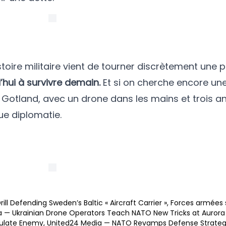
histoire militaire vient de tourner discrètement une 
’hui à survivre demain.
Et si on cherche encore une
ur Gotland, avec un drone dans les mains et trois a
ue diplomatie.
l Defending Sweden’s Baltic « Aircraft Carrier »
,
Forces armées 
 — Ukrainian Drone Operators Teach NATO New Tricks at Aurora
mulate Enemy
,
United24 Media — NATO Revamps Defense Strategy