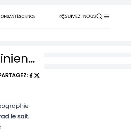
SUIVEZ-NOUS
ION
SANTÉ
SCIENCE
CHRONIQUE : Sur Gotland, les drones ukrainiens enseignent la guerre à l’OTAN
PARTAGEZ
:
géographie
ad le sait.
s