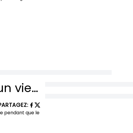
RÉCIT : 213 drones russes abattus depuis un vieux coucou soviétique — l’Ukraine bricole sa défense pendant que le monde regarde
PARTAGEZ
: