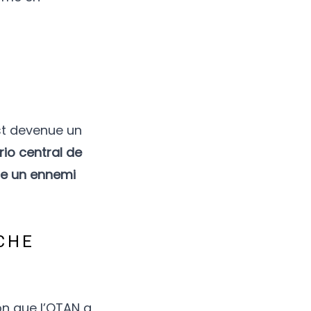
est devenue un
rio central de
se un ennemi
CHE
çon que l’OTAN a