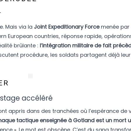
r
e. Mais via la
Joint Expeditionary Force
menée par 
ern European countries, réponse rapide, opération
alité brûlante :
l’intégration militaire de fait précè
iscutent procédure, les soldats partagent déjà leu
ER
 stage accéléré
’ont appris dans des tranchées où l’espérance de v
aque tactique enseignée à Gotland est un mort u
ience ». Le mot est obscène. C’est du sang transf