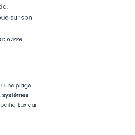
de,
oue sur son
c russe.
ur une plage
ux systèmes
ifié. Eux qui