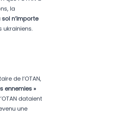
ns, la
 sol n’importe
 ukrainiens.
aire de l’OTAN,
es ennemies »
l’OTAN dataient
 devenu une