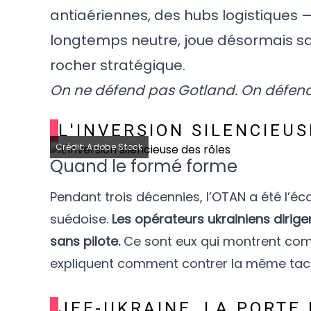
antiaériennes, des hubs logistiques —
longtemps neutre, joue désormais sa 
rocher stratégique.
On ne défend pas Gotland. On défend l
L'INVERSION SILENCIEU
Crédit: Adobe Stock
Quand le formé forme
Pendant trois décennies, l’OTAN a été l’éco
suédoise.
Les opérateurs ukrainiens dirig
sans pilote.
Ce sont eux qui montrent comm
expliquent comment contrer la même tact
JEF-UKRAINE, LA PORTE