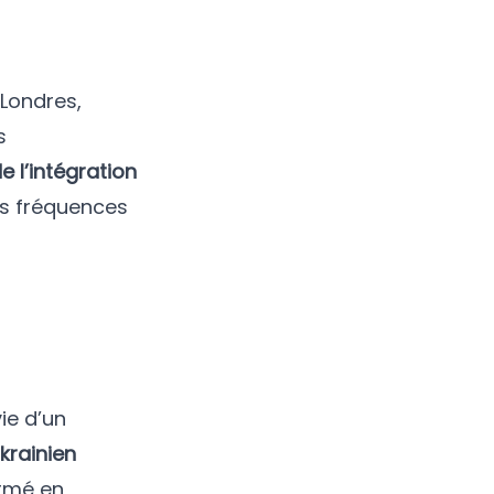
Londres,
s
de l’intégration
rs fréquences
ie d’un
krainien
ormé en