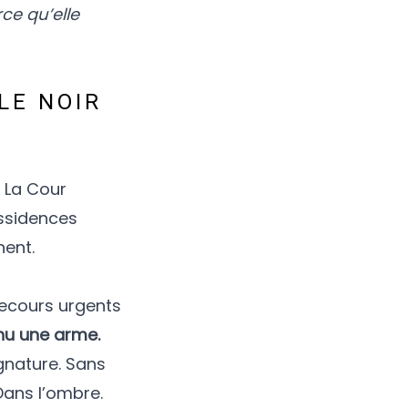
ce qu’elle
LE NOIR
. La Cour
issidences
nent.
s recours urgents
enu une arme.
gnature. Sans
 Dans l’ombre.