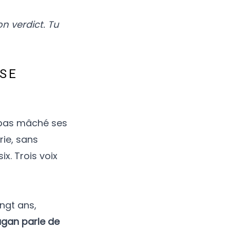
n verdict. Tu
USE
’a pas mâché ses
rie, sans
ix. Trois voix
ingt ans,
gan parle de