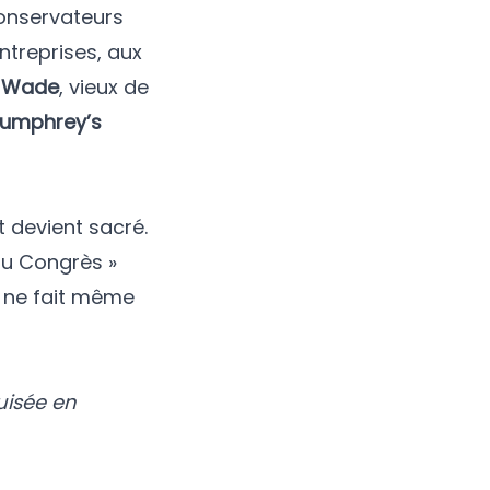
conservateurs
ntreprises, aux
. Wade
, vieux de
umphrey’s
 devient sacré.
du Congrès »
, ne fait même
uisée en