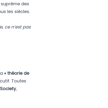
ur suprême des
us les siècles.
e, ce n’est pas
la
« théorie de
cutif. Toutes
 Society
,