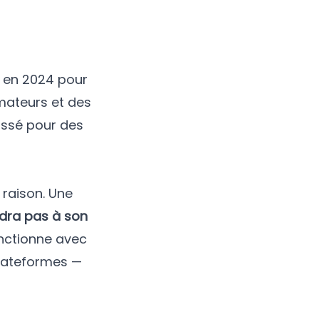
e en 2024 pour
mateurs et des
ussé pour des
 raison. Une
ndra pas à son
onctionne avec
plateformes —