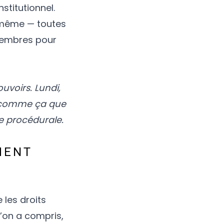
stitutionnel.
même — toutes
 membres pour
voirs. Lundi,
t comme ça que
 procédurale.
MENT
 les droits
’on a compris,