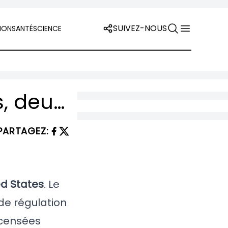
SUIVEZ-NOUS
ION
SANTÉ
SCIENCE
ÉDITORIAL : La Cour suprême a deux poids, deux mesures. Et elle ne s’en cache même plus.
PARTAGEZ
:
ed States
. Le
de régulation
censées