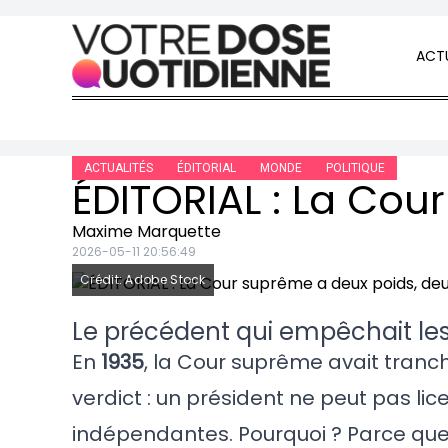
Skip to content
ACTU
ACTUALITÉS
ÉDITORIAL
MONDE
POLITIQUE
Maxime Marquette
2026-05-11 20:56:49
Crédit: Adobe Stock
Le précédent qui empêchait les 
En
1935
, la Cour suprême avait tranch
verdict : un président ne peut pas l
indépendantes. Pourquoi ? Parce q