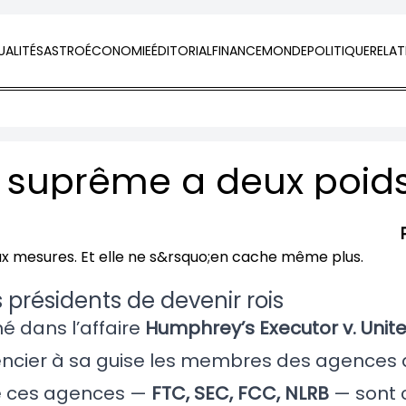
ALITÉS
ASTRO
ÉCONOMIE
ÉDITORIAL
FINANCE
MONDE
POLITIQUE
RELAT
présidents de devenir rois
é dans l’affaire
Humphrey’s Executor v. Unit
icencier à sa guise les membres des agences 
ue ces agences —
FTC, SEC, FCC, NLRB
— sont 