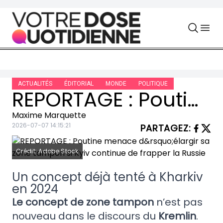
Skip to content
ACTUALITÉS
ÉDITORIAL
MONDE
POLITIQUE
REPORTAGE : Poutine menace d’élargir sa zone tampon si Kyiv continue de frapper la Russie
Maxime Marquette
2026-07-07 14:15:21
PARTAGEZ
:
Crédit: Adobe Stock
Un concept déjà tenté à Kharkiv
en 2024
Le concept de zone tampon
n’est pas
nouveau dans le discours du
Kremlin
.