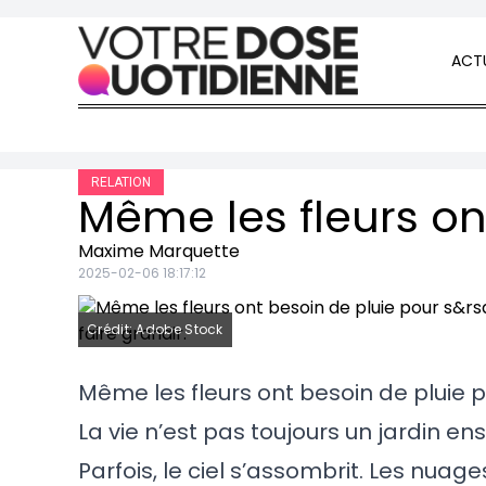
Skip to content
ACTU
RELATION
Maxime Marquette
2025-02-06 18:17:12
Crédit: Adobe Stock
Même les fleurs ont besoin de pluie p
La vie n’est pas toujours un jardin enso
Parfois, le ciel s’assombrit. Les nuag