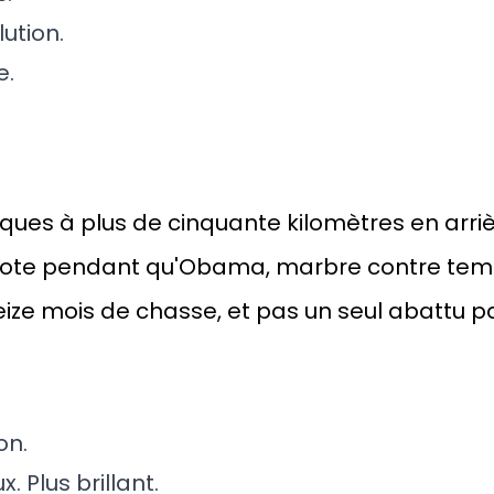
lution.
e.
taques à plus de cinquante kilomètres en arriè
 vote pendant qu'Obama, marbre contre temp
eize mois de chasse, et pas un seul abattu pa
on.
. Plus brillant.