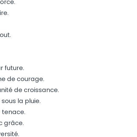
force.
re.
out.
r future.
ne de courage.
ité de croissance.
sous la pluie.
s tenace.
c grâce.
ersité.