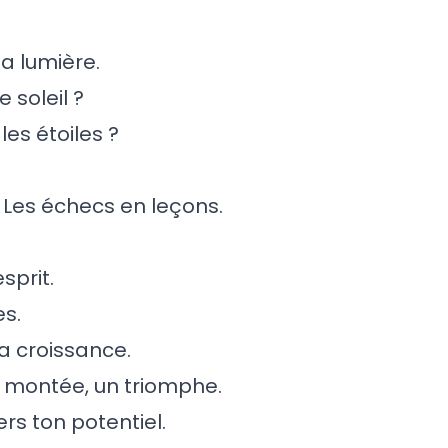
ta lumière.
 soleil ?
es étoiles ?
 Les échecs en leçons.
sprit.
es.
ta croissance.
 montée, un triomphe.
rs ton potentiel.