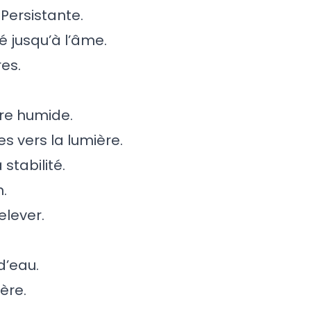
 Persistante.
é jusqu’à l’âme.
es.
re humide.
s vers la lumière.
stabilité.
.
elever.
d’eau.
ère.