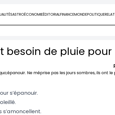
ALITÉS
ASTRO
ÉCONOMIE
ÉDITORIAL
FINANCE
MONDE
POLITIQUE
RELAT
our s’épanouir.
leillé.
es s’amoncellent.