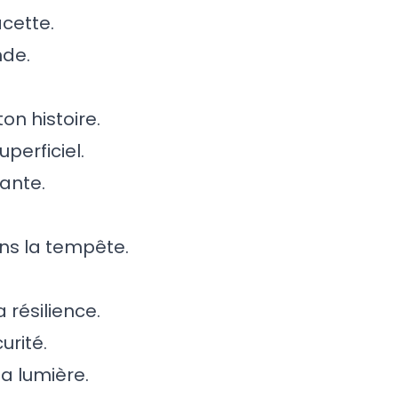
cette.
nde.
on histoire.
uperficiel.
rante.
ans la tempête.
a résilience.
rité.
ta lumière.