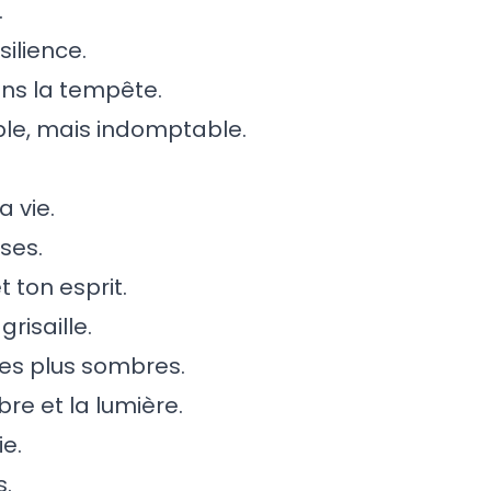
.
silience.
ns la tempête.
ible, mais indomptable.
a vie.
ses.
 ton esprit.
risaille.
les plus sombres.
e et la lumière.
ie.
s.