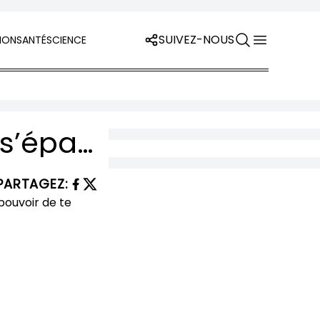
SUIVEZ-NOUS
ION
SANTÉ
SCIENCE
Même les fleurs ont besoin de pluie pour s’épanouir. Ne méprise pas les jours sombres, ils ont le pouvoir de te faire grandir.
PARTAGEZ
: