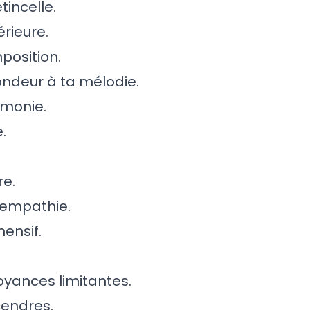
tincelle.
érieure.
osition.
ondeur à ta mélodie.
rmonie.
.
re.
 empathie.
ensif.
royances limitantes.
cendres.